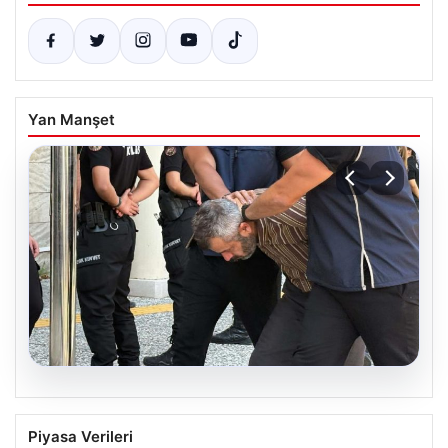
Yan Manşet
07.08.2026
Burkay Karatepe soruşturması. FETÖ
Piyasa Verileri
mensubunun ablası gözaltına alındı