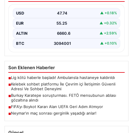
USD
47.74
▲ +0.18%
EUR
55.25
▲ +0.32%
ALTIN
6660.6
▲ +2.59%
BTC
3094001
▲ +0.10%
Son Eklenen Haberler
Lig kötü haberle başladı! Ambulansla hastaneye kaldırıldı
■
Kelebek sohbet platformu İle Çevrim içi İletişimin Güvenli
■
Adresi Ve Sohbet Deneyimi
Burkay Karatepe soruşturması. FETÖ mensubunun ablası
■
gözaltına alındı
FIFA’yı Boykot Kararı Alan UEFA Geri Adım Atmıyor
■
Neymar’ın maç sonrası gerginlik yaşadığı anlar!
■
Güncel