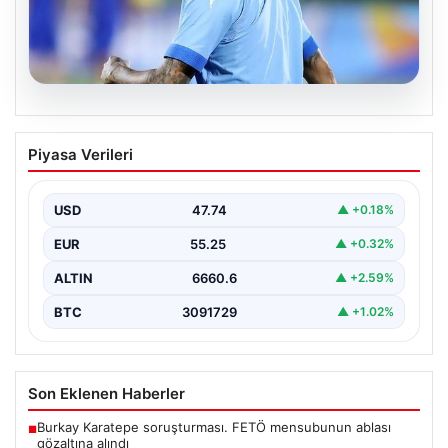
05.08.2026
Neymar’ın maç sonrası gerginlik
Piyasa Verileri
yaşadığı anlar!
USD
47.74
▲ +0.18%
EUR
55.25
▲ +0.32%
ALTIN
6660.6
▲ +2.59%
BTC
3091729
▲ +1.02%
Son Eklenen Haberler
Burkay Karatepe soruşturması. FETÖ mensubunun ablası
■
gözaltına alındı