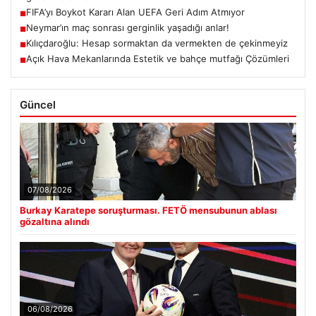
FIFA’yı Boykot Kararı Alan UEFA Geri Adım Atmıyor
■
Neymar’ın maç sonrası gerginlik yaşadığı anlar!
■
Kılıçdaroğlu: Hesap sormaktan da vermekten de çekinmeyiz
■
Açık Hava Mekanlarında Estetik ve bahçe mutfağı Çözümleri
■
Güncel
07/08/2026
Burkay Karatepe soruşturması. FETÖ mensubunun ablası
gözaltına alındı
06/08/2026