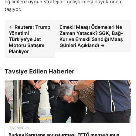
eğilimlere uygun stratejiler geliştirmesi büyük önem
taşıyor.
← Reuters: Trump
Emekli Maaşı Ödemeleri Ne
Yönetimi
Zaman Yatacak? SGK, Bağ-
Türkiye’ye Jet
Kur ve Emekli Sandığı Maaş
Motoru Satışını
Günleri Açıklandı →
Planlıyor
Tavsiye Edilen Haberler
07/08/2026
Burkay Karatepe soruşturması. FETÖ mensubunun