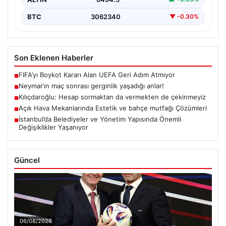
BTC
3062340
▼ -0.30%
Son Eklenen Haberler
FIFA’yı Boykot Kararı Alan UEFA Geri Adım Atmıyor
■
Neymar’ın maç sonrası gerginlik yaşadığı anlar!
■
Kılıçdaroğlu: Hesap sormaktan da vermekten de çekinmeyiz
■
Açık Hava Mekanlarında Estetik ve bahçe mutfağı Çözümleri
■
İstanbul’da Belediyeler ve Yönetim Yapısında Önemli
■
Değişiklikler Yaşanıyor
Güncel
06/08/2026