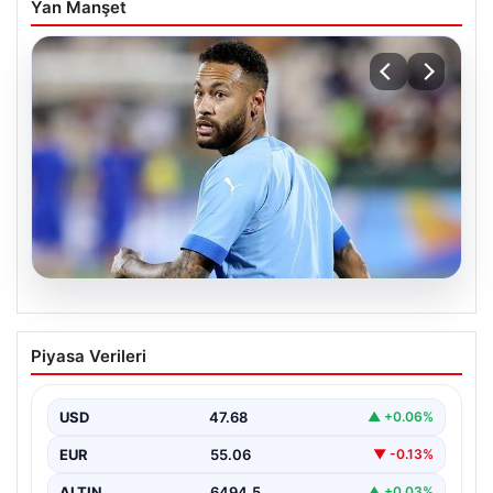
Yan Manşet
05.08.2026
Neymar’ın maç sonrası gerginlik
Piyasa Verileri
yaşadığı anlar!
USD
47.68
▲ +0.06%
EUR
55.06
▼ -0.13%
ALTIN
6494.5
▲ +0.03%