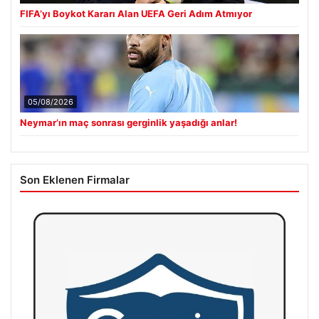
FIFA’yı Boykot Kararı Alan UEFA Geri Adım Atmıyor
05/08/2026
Neymar’ın maç sonrası gerginlik yaşadığı anlar!
Son Eklenen Firmalar