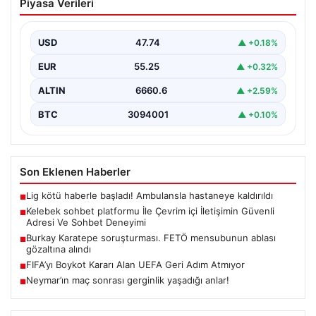
EUR
55.25
▲ +0.32%
ALTIN
6660.6
▲ +2.59%
BTC
3094001
▲ +0.10%
Son Eklenen Haberler
Lig kötü haberle başladı! Ambulansla hastaneye kaldırıldı
■
Kelebek sohbet platformu İle Çevrim içi İletişimin Güvenli
■
Adresi Ve Sohbet Deneyimi
Burkay Karatepe soruşturması. FETÖ mensubunun ablası
■
gözaltına alındı
FIFA’yı Boykot Kararı Alan UEFA Geri Adım Atmıyor
■
Neymar’ın maç sonrası gerginlik yaşadığı anlar!
■
Güncel