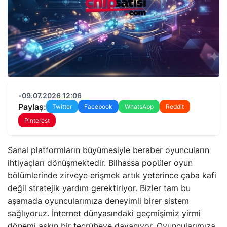
•
09.07.2026 12:06
Paylaş:
Twitter
Facebook
WhatsApp
Reddit
Pinterest
Sanal platformların büyümesiyle beraber oyuncuların
ihtiyaçları dönüşmektedir. Bilhassa popüler oyun
bölümlerinde zirveye erişmek artık yeterince çaba kafi
değil stratejik yardım gerektiriyor. Bizler tam bu
aşamada oyuncularımıza deneyimli birer sistem
sağlıyoruz. İnternet dünyasındaki geçmişimiz yirmi
dönemi aşkın bir tecrübeye dayanıyor. Oyuncularımıza