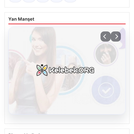
Yan Manşet
07.08.2026
Burkay Karatepe soruşturması. FETÖ
Piyasa Verileri
mensubunun ablası gözaltına alındı
USD
47.74
▲ +0.18%