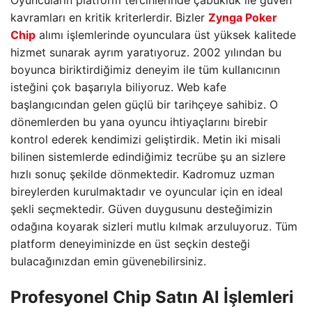
Oyuncuların platform tercihlerinde çabukluk ile güven
kavramları en kritik kriterlerdir. Bizler
Zynga Poker
Chip
alımı işlemlerinde oyunculara üst yüksek kalitede
hizmet sunarak ayrım yaratıyoruz. 2002 yılından bu
boyunca biriktirdiğimiz deneyim ile tüm kullanıcının
isteğini çok başarıyla biliyoruz. Web kafe
başlangıcından gelen güçlü bir tarihçeye sahibiz. O
dönemlerden bu yana oyuncu ihtiyaçlarını birebir
kontrol ederek kendimizi geliştirdik. Metin iki misali
bilinen sistemlerde edindiğimiz tecrübe şu an sizlere
hızlı sonuç şekilde dönmektedir. Kadromuz uzman
bireylerden kurulmaktadır ve oyuncular için en ideal
şekli seçmektedir. Güven duygusunu desteğimizin
odağına koyarak sizleri mutlu kılmak arzuluyoruz. Tüm
platform deneyiminizde en üst seçkin desteği
bulacağınızdan emin güvenebilirsiniz.
Profesyonel Chip Satın Al İşlemleri