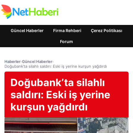
Güncel Haberler
Firma Rehberi
Çerez Politikası
Forum
Haberler
›
Güncel Haberler
›
Doğubank’ta silahlı saldırı: Eski iş yerine kurşun yağdırdı
Doğubank’ta silahlı
saldırı: Eski iş yerine
kurşun yağdırdı