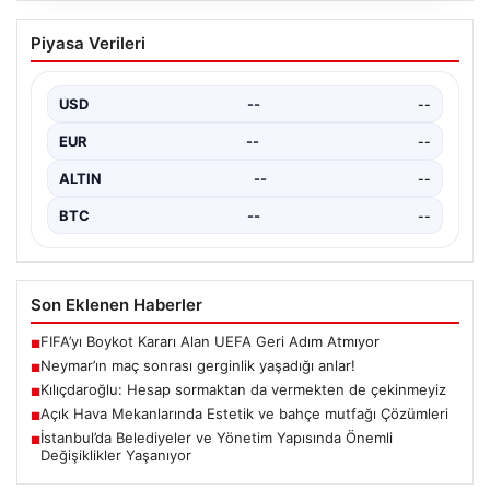
Açıklanıyor: Ekonomistlerin Beklentileri
Türkiye İstatistik Kurumu (TÜİK), 2026 yılının nisan
ayına ait enflasyon verilerini açıklamaya hazırlanıyor.
USD
--
--
Ülke…
EUR
--
--
ALTIN
--
--
BTC
--
--
Son Eklenen Haberler
FIFA’yı Boykot Kararı Alan UEFA Geri Adım Atmıyor
■
Neymar’ın maç sonrası gerginlik yaşadığı anlar!
■
Kılıçdaroğlu: Hesap sormaktan da vermekten de çekinmeyiz
■
Açık Hava Mekanlarında Estetik ve bahçe mutfağı Çözümleri
■
İstanbul’da Belediyeler ve Yönetim Yapısında Önemli
■
Değişiklikler Yaşanıyor
Güncel