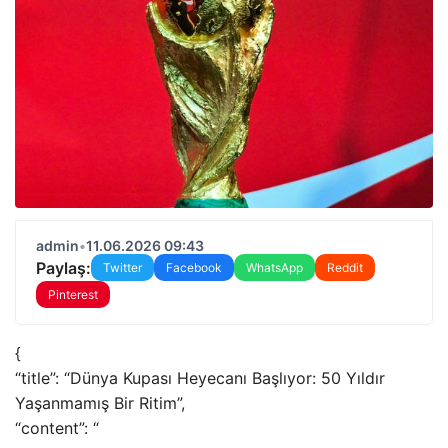
admin
•
11.06.2026 09:43
Paylaş:
Twitter
Facebook
WhatsApp
Reddit
Pinterest
{
“title”: “Dünya Kupası Heyecanı Başlıyor: 50 Yıldır
Yaşanmamış Bir Ritim”,
“content”: “