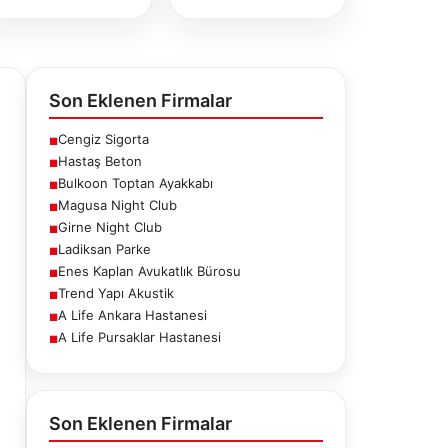
Son Eklenen Firmalar
Cengiz Sigorta
■
Hastaş Beton
■
Bulkoon Toptan Ayakkabı
■
Magusa Night Club
■
Girne Night Club
■
Ladiksan Parke
■
Enes Kaplan Avukatlık Bürosu
■
Trend Yapı Akustik
■
A Life Ankara Hastanesi
■
A Life Pursaklar Hastanesi
■
ne Night
Ladiksan Parke
Enes Kaplan
Club
Avukatlık
Bürosu
Son Eklenen Firmalar