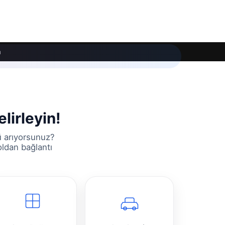
m
lirleyin!
ü arıyorsunuz?
oldan bağlantı