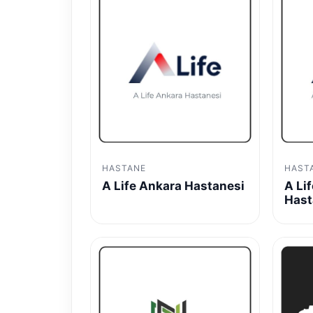
HASTANE
HAST
A Life Ankara Hastanesi
A Li
Hast