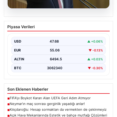
05.08.2026
Kılıçdaroğlu: Hesap sormaktan da
Piyasa Verileri
vermekten de çekinmeyiz
{"title": "Kılıçdaroğlu: Hesap sormaktan da vermekten
de çekinmeyiz", "content": "Cumhuriyet Halk Partisi
USD
47.68
▲ +0.06%
(CHP) Genel…
EUR
55.06
▼ -0.13%
ALTIN
6494.5
▲ +0.03%
BTC
3062340
▼ -0.30%
Son Eklenen Haberler
FIFA’yı Boykot Kararı Alan UEFA Geri Adım Atmıyor
■
Neymar’ın maç sonrası gerginlik yaşadığı anlar!
■
Kılıçdaroğlu: Hesap sormaktan da vermekten de çekinmeyiz
■
Açık Hava Mekanlarında Estetik ve bahçe mutfağı Çözümleri
■