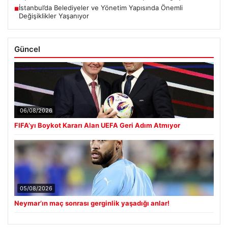
İstanbul’da Belediyeler ve Yönetim Yapısında Önemli
■
Değişiklikler Yaşanıyor
Güncel
06/08/2026
FIFA’yı Boykot Kararı Alan UEFA Geri Adım Atmıyor
05/08/2026
Neymar’ın maç sonrası gerginlik yaşadığı anlar!