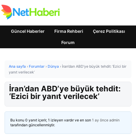
Güncel Haberler
Firma Rehberi
Çerez Politikası
Forum
Ana sayfa
›
Forumlar
›
Dünya
›
İran’dan ABD’ye büyük tehdit: ‘Ezici bir
yanıt verilecek’
İran’dan ABD’ye büyük tehdit:
‘Ezici bir yanıt verilecek’
Bu konu 0 yanıt içerir, 1 izleyen vardır ve en son
1 ay önce
admin
tarafından güncellenmiştir.