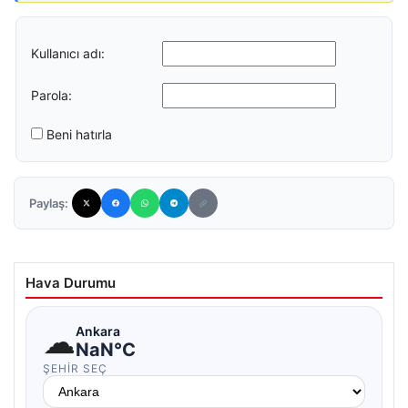
Kullanıcı adı:
Parola:
Beni hatırla
Paylaş:
Hava Durumu
☁
Ankara
NaN°C
ŞEHIR SEÇ