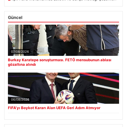
Güncel
07/08/2026
Burkay Karatepe soruşturması. FETÖ mensubunun ablası
gözaltına alındı
06/08/2026
FIFA’yı Boykot Kararı Alan UEFA Geri Adım Atmıyor