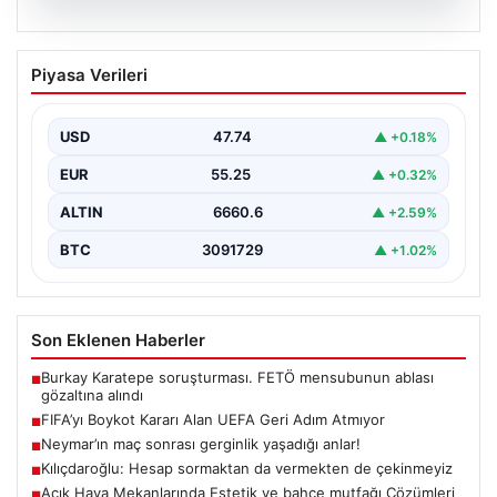
06.08.2026
FIFA’yı Boykot Kararı Alan UEFA Geri
Piyasa Verileri
Adım Atmıyor
Avrupa Futbol Federasyonları Birliği (UEFA), geçtiğimiz
günlerde gündeme gelen FIFA Başkanı Gianni
USD
47.74
▲ +0.18%
Infantino'nun Dünya…
EUR
55.25
▲ +0.32%
ALTIN
6660.6
▲ +2.59%
BTC
3091729
▲ +1.02%
Son Eklenen Haberler
Burkay Karatepe soruşturması. FETÖ mensubunun ablası
■
gözaltına alındı
FIFA’yı Boykot Kararı Alan UEFA Geri Adım Atmıyor
■
Neymar’ın maç sonrası gerginlik yaşadığı anlar!
■
Kılıçdaroğlu: Hesap sormaktan da vermekten de çekinmeyiz
■
Açık Hava Mekanlarında Estetik ve bahçe mutfağı Çözümleri
■