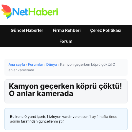
Güncel Haberler
Firma Rehberi
Çerez Politikası
Forum
Ana sayfa
›
Forumlar
›
Dünya
›
Kamyon geçerken köprü çöktü! O
anlar kamerada
Kamyon geçerken köprü çöktü!
O anlar kamerada
Bu konu 0 yanıt içerir, 1 izleyen vardır ve en son
1 ay 1 hafta önce
admin
tarafından güncellenmiştir.