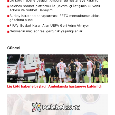
Lig kötü haberle başladı! Ambulansla hastaneye kaldırıldı
■
Kelebek sohbet platformu İle Çevrim içi İletişimin Güvenli
■
Adresi Ve Sohbet Deneyimi
Burkay Karatepe soruşturması. FETÖ mensubunun ablası
■
gözaltına alındı
FIFA’yı Boykot Kararı Alan UEFA Geri Adım Atmıyor
■
Neymar’ın maç sonrası gerginlik yaşadığı anlar!
■
Güncel
08/08/2026
Lig kötü haberle başladı! Ambulansla hastaneye kaldırıldı