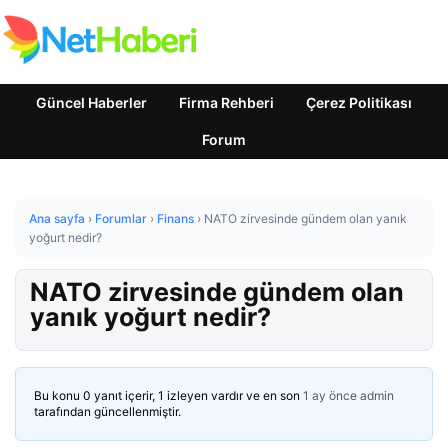
Güncel Haberler
Firma Rehberi
Çerez Politikası
Forum
Ana sayfa
›
Forumlar
›
Finans
›
NATO zirvesinde gündem olan yanık
yoğurt nedir?
NATO zirvesinde gündem olan
yanık yoğurt nedir?
Bu konu 0 yanıt içerir, 1 izleyen vardır ve en son
1 ay önce
admin
tarafından güncellenmiştir.