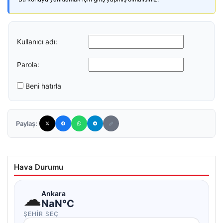
Kullanıcı adı:
Parola:
Beni hatırla
Paylaş:
Hava Durumu
☁
Ankara
NaN°C
ŞEHIR SEÇ