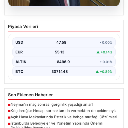
05.08.2026
Kılıçdaroğlu: Hesap sormaktan da
Piyasa Verileri
vermekten de çekinmeyiz
{"title": "Kılıçdaroğlu: Hesap sormaktan da vermekten
de çekinmeyiz", "content": "Cumhuriyet Halk Partisi
USD
47.58
• 0.00%
(CHP) Genel…
EUR
55.13
▲ +0.14%
ALTIN
6496.9
• 0.01%
BTC
3071448
▲ +0.89%
Son Eklenen Haberler
Neymar’ın maç sonrası gerginlik yaşadığı anlar!
■
Kılıçdaroğlu: Hesap sormaktan da vermekten de çekinmeyiz
■
Açık Hava Mekanlarında Estetik ve bahçe mutfağı Çözümleri
■
İstanbul’da Belediyeler ve Yönetim Yapısında Önemli
■
Değişiklikler Yaşanıyor