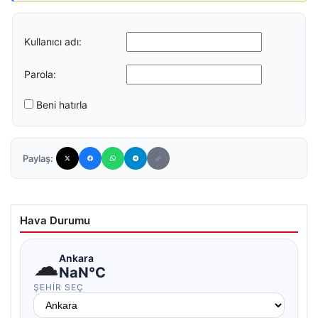
Kullanıcı adı:
Parola:
Beni hatırla
Paylaş:
Hava Durumu
☁
Ankara
NaN°C
ŞEHIR SEÇ