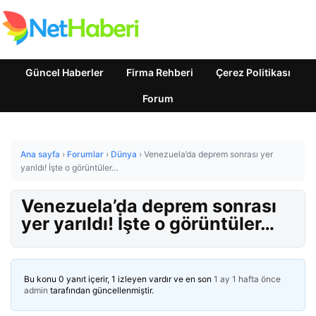
Güncel Haberler
Firma Rehberi
Çerez Politikası
Forum
Ana sayfa
›
Forumlar
›
Dünya
›
Venezuela’da deprem sonrası yer
yarıldı! İşte o görüntüler…
Venezuela’da deprem sonrası
yer yarıldı! İşte o görüntüler…
Bu konu 0 yanıt içerir, 1 izleyen vardır ve en son
1 ay 1 hafta önce
admin
tarafından güncellenmiştir.