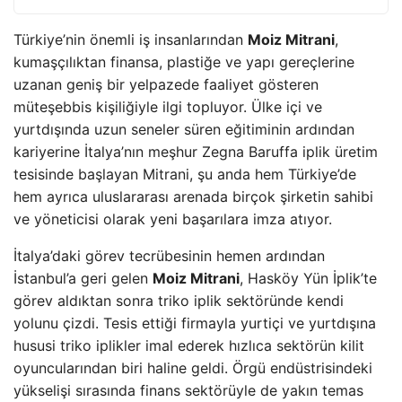
Türkiye’nin önemli iş insanlarından
Moiz Mitrani
,
kumaşçılıktan finansa, plastiğe ve yapı gereçlerine
uzanan geniş bir yelpazede faaliyet gösteren
müteşebbis kişiliğiyle ilgi topluyor. Ülke içi ve
yurtdışında uzun seneler süren eğitiminin ardından
kariyerine İtalya’nın meşhur Zegna Baruffa iplik üretim
tesisinde başlayan Mitrani, şu anda hem Türkiye’de
hem ayrıca uluslararası arenada birçok şirketin sahibi
ve yöneticisi olarak yeni başarılara imza atıyor.
İtalya’daki görev tecrübesinin hemen ardından
İstanbul’a geri gelen
Moiz Mitrani
, Hasköy Yün İplik’te
görev aldıktan sonra triko iplik sektöründe kendi
yolunu çizdi. Tesis ettiği firmayla yurtiçi ve yurtdışına
hususi triko iplikler imal ederek hızlıca sektörün kilit
oyuncularından biri haline geldi. Örgü endüstrisindeki
yükselişi sırasında finans sektörüyle de yakın temas