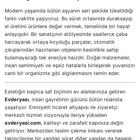
Modern yaşamda bütün eşyanın seri şekilde tüketildiği
farklı vakitte yaşıyoruz. Bu sürat ortasında duraksayıp
el üretimi ürünlere değer vermek, temelinde bir hayat
anlayışıdır. Bir sanatçının atölyesinde saatlerce çaba
harcayarak ortaya koyduğu parçalar, otomatik
çıkışlarından hazırlanan objelerin kesinlikle sahip
bulamayacağı tek enerjiye haizdir. Doğal malzemeler,
insan samimiyeti ve eşsiz hatalarla birleşerek yuvanızın
canlı bir organizma gibi algılanmasını temin eder.
Estetiğin başlıca saf biçimini ev alanlarınıza getiren
Evderyası
, insan gayretinin gücünü bütün nüansta
yaşatıyor. Emniyetli ticaret altyapısı ile ziyaretçi
merkezli hizmet vizyonuyla ileriye yükselen
evderyasi.com
, kaliteyi ve zarafeti kapınıza değin
getiriyor. Merkezden teslim çekme imkanı vererek
takipçilerine bir yandan sürat diğer yandan da hesaplı