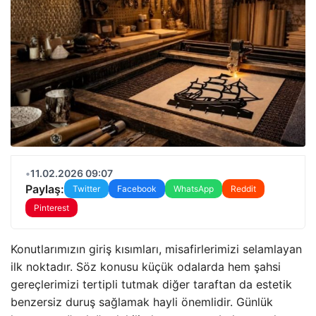
•
11.02.2026 09:07
Paylaş:
Twitter
Facebook
WhatsApp
Reddit
Pinterest
Konutlarımızın giriş kısımları, misafirlerimizi selamlayan
ilk noktadır. Söz konusu küçük odalarda hem şahsi
gereçlerimizi tertipli tutmak diğer taraftan da estetik
benzersiz duruş sağlamak hayli önemlidir. Günlük