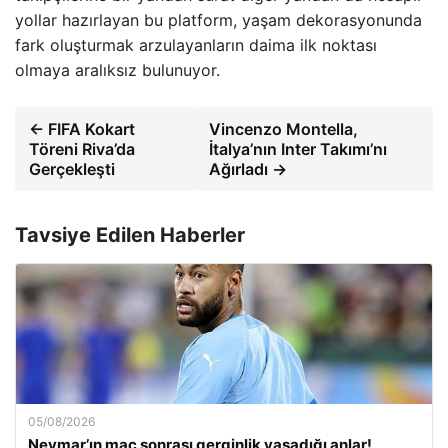
yollar hazırlayan bu platform, yaşam dekorasyonunda
fark oluşturmak arzulayanların daima ilk noktası
olmaya aralıksız bulunuyor.
← FIFA Kokart
Vincenzo Montella,
Töreni Riva’da
İtalya’nın Inter Takımı’nı
Gerçekleşti
Ağırladı →
Tavsiye Edilen Haberler
05/08/2026
Neymar’ın maç sonrası gerginlik yaşadığı anlar!