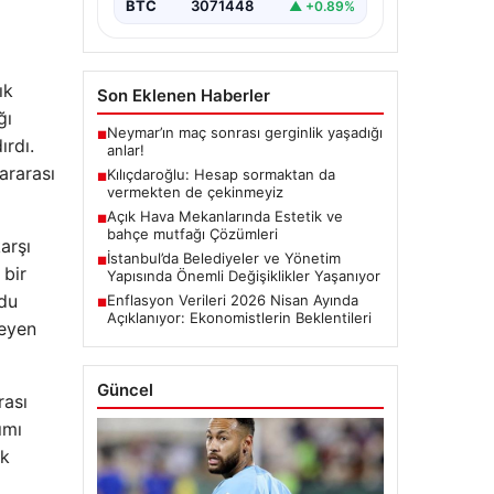
BTC
3071448
▲ +0.89%
ık
Son Eklenen Haberler
ğı
Neymar’ın maç sonrası gerginlik yaşadığı
■
ırdı.
anlar!
ararası
Kılıçdaroğlu: Hesap sormaktan da
■
vermekten de çekinmeyiz
Açık Hava Mekanlarında Estetik ve
■
bahçe mutfağı Çözümleri
arşı
İstanbul’da Belediyeler ve Yönetim
■
 bir
Yapısında Önemli Değişiklikler Yaşanıyor
ldu
Enflasyon Verileri 2026 Nisan Ayında
■
Açıklanıyor: Ekonomistlerin Beklentileri
leyen
Güncel
rası
ımı
ek