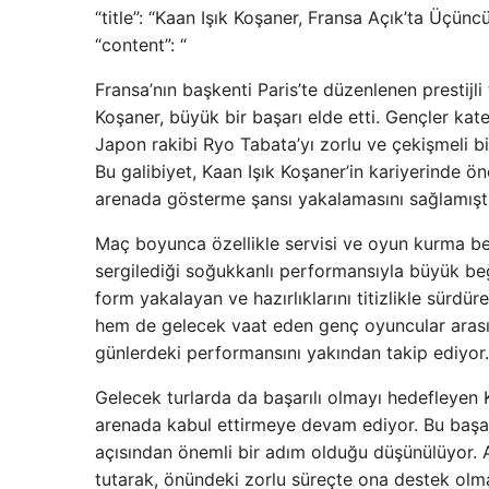
“title”: “Kaan Işık Koşaner, Fransa Açık’ta Üçünc
“content”: “
Fransa’nın başkenti Paris’te düzenlenen prestijl
Koşaner, büyük bir başarı elde etti. Gençler ka
Japon rakibi Ryo Tabata’yı zorlu ve çekişmeli b
Bu galibiyet, Kaan Işık Koşaner’in kariyerinde ö
arenada gösterme şansı yakalamasını sağlamıştı
Maç boyunca özellikle servisi ve oyun kurma bec
sergilediği soğukkanlı performansıyla büyük be
form yakalayan ve hazırlıklarını titizlikle sürdü
hem de gelecek vaat eden genç oyuncular arasın
günlerdeki performansını yakından takip ediyor.
Gelecek turlarda da başarılı olmayı hedefleyen Ka
arenada kabul ettirmeye devam ediyor. Bu başarı
açısından önemli bir adım olduğu düşünülüyor. 
tutarak, önündeki zorlu süreçte ona destek olma