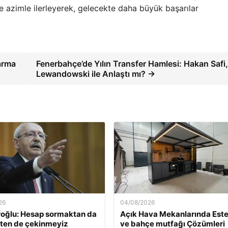
 azimle ilerleyerek, gelecekte daha büyük başarılar
arma
Fenerbahçe’de Yılın Transfer Hamlesi: Hakan Safi
Lewandowski ile Anlaştı mı? →
26
04/08/2026
roğlu: Hesap sormaktan da
Açık Hava Mekanlarında Este
ten de çekinmeyiz
ve bahçe mutfağı Çözümleri