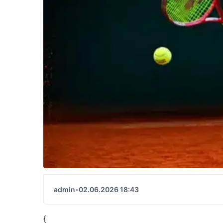
admin
•
02.06.2026 18:43
{