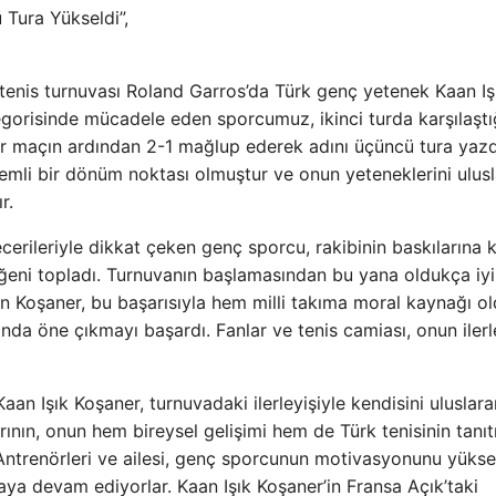
ü Tura Yükseldi”,
i tenis turnuvası Roland Garros’da Türk genç yetenek Kaan Iş
tegorisinde mücadele eden sporcumuz, ikinci turda karşılaştı
ir maçın ardından 2-1 mağlup ederek adını üçüncü tura yazd
nemli bir dönüm noktası olmuştur ve onun yeteneklerini ulusl
r.
erileriyle dikkat çeken genç sporcu, rakibinin baskılarına k
ğeni topladı. Turnuvanın başlamasından bu yana oldukça iyi
ren Koşaner, bu başarısıyla hem milli takıma moral kaynağı o
da öne çıkmayı başardı. Fanlar ve tenis camiası, onun iler
an Işık Koşaner, turnuvadaki ilerleyişiyle kendisini uluslara
nın, onun hem bireysel gelişimi hem de Türk tenisinin tanıt
Antrenörleri ve ailesi, genç sporcunun motivasyonunu yüks
ya devam ediyorlar. Kaan Işık Koşaner’in Fransa Açık’taki