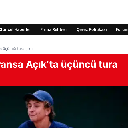
Güncel Haberler
Firma Rehberi
Çerez Politikası
Foru
a üçüncü tura çıktı!
ransa Açık’ta üçüncü tura