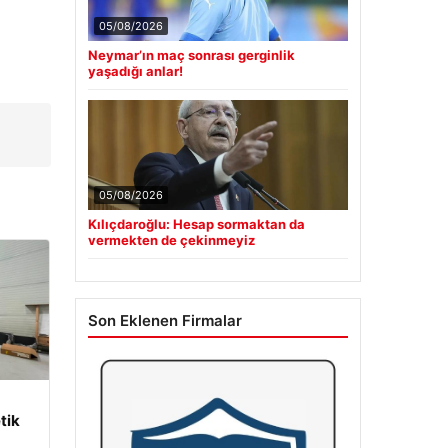
05/08/2026
Neymar’ın maç sonrası gerginlik
yaşadığı anlar!
,
05/08/2026
Kılıçdaroğlu: Hesap sormaktan da
vermekten de çekinmeyiz
Son Eklenen Firmalar
tik