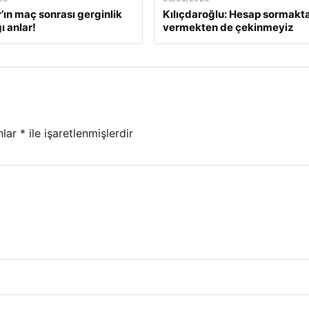
ın maç sonrası gerginlik
Kılıçdaroğlu: Hesap sormakt
ı anlar!
vermekten de çekinmeyiz
nlar
*
ile işaretlenmişlerdir