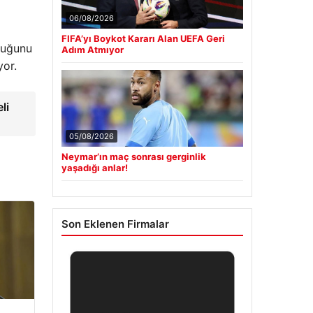
06/08/2026
FIFA’yı Boykot Kararı Alan UEFA Geri
duğunu
Adım Atmıyor
yor.
li
05/08/2026
Neymar’ın maç sonrası gerginlik
yaşadığı anlar!
Son Eklenen Firmalar