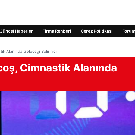
Güncel Haberler
Firma Rehberi
Çerez Politikası
Foru
tik Alanında Geleceği Belirliyor
rcoş, Cimnastik Alanında