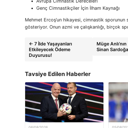
Avrupa Cimnastik Dereceleri
Genç Cimnastikçiler İçin İlham Kaynağı
Mehmet Ercoş’un hikayesi, cimnastik sporunun s
gösteriyor. Onun azmi ve çalışkanlığı, birçok spo
← 7 İlde Yaşayanları
Müge Anlı’nın
Etkileyecek Ödeme
Sinan Sardoğan
Duyurusu!
Tavsiye Edilen Haberler
06/08/2026
05/08/20