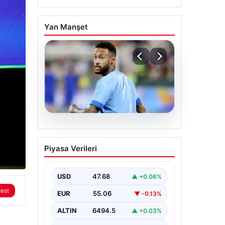
Yan Manşet
05.08.2026
Neymar’ın maç sonrası
Piyasa Verileri
gerginlik yaşadığı anlar!
USD
47.68
▲ +0.06%
rest
EUR
55.06
▼ -0.13%
ALTIN
6494.5
▲ +0.03%