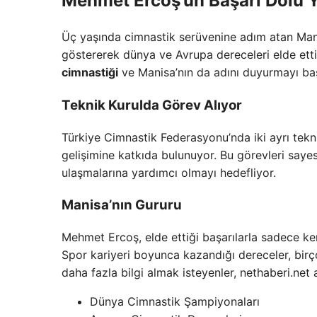
Mehmet Ercoş’un Başarı Dolu 
Üç yaşında cimnastik serüvenine adım atan Mani
göstererek dünya ve Avrupa dereceleri elde etti
cimnastiği
ve Manisa’nın da adını duyurmayı baş
Teknik Kurulda Görev Alıyor
Türkiye Cimnastik Federasyonu’nda iki ayrı tekn
gelişimine katkıda bulunuyor. Bu görevleri saye
ulaşmalarına yardımcı olmayı hedefliyor.
Manisa’nın Gururu
Mehmet Ercoş, elde ettiği başarılarla sadece ken
Spor kariyeri boyunca kazandığı dereceler, bir
daha fazla bilgi almak isteyenler, nethaberi.net a
Dünya Cimnastik Şampiyonaları