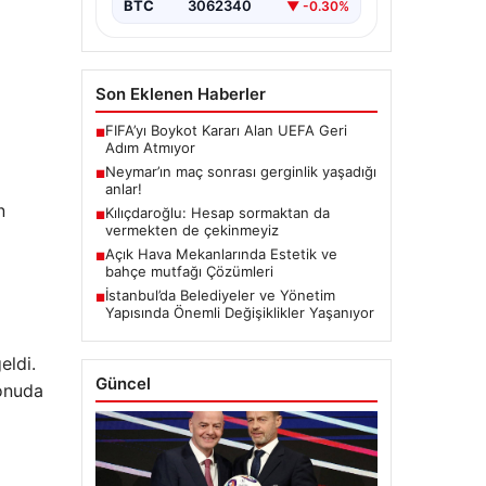
BTC
3062340
▼ -0.30%
Son Eklenen Haberler
FIFA’yı Boykot Kararı Alan UEFA Geri
■
Adım Atmıyor
Neymar’ın maç sonrası gerginlik yaşadığı
■
anlar!
n
Kılıçdaroğlu: Hesap sormaktan da
■
vermekten de çekinmeyiz
Açık Hava Mekanlarında Estetik ve
■
bahçe mutfağı Çözümleri
İstanbul’da Belediyeler ve Yönetim
■
Yapısında Önemli Değişiklikler Yaşanıyor
eldi.
Güncel
konuda