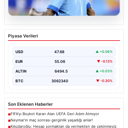
05.08.2026
Neymar’ın maç sonrası gerginlik
Piyasa Verileri
yaşadığı anlar!
USD
47.68
▲ +0.06%
EUR
55.06
▼ -0.13%
ALTIN
6494.5
▲ +0.03%
BTC
3062340
▼ -0.30%
Son Eklenen Haberler
FIFA’yı Boykot Kararı Alan UEFA Geri Adım Atmıyor
■
Neymar’ın maç sonrası gerginlik yaşadığı anlar!
■
Kılıçdaroğlu: Hesap sormaktan da vermekten de çekinmeyiz
■