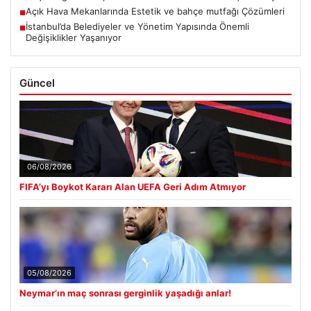
Açık Hava Mekanlarında Estetik ve bahçe mutfağı Çözümleri
■
İstanbul’da Belediyeler ve Yönetim Yapısında Önemli
■
Değişiklikler Yaşanıyor
Güncel
06/08/2026
FIFA’yı Boykot Kararı Alan UEFA Geri Adım Atmıyor
05/08/2026
Neymar’ın maç sonrası gerginlik yaşadığı anlar!