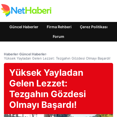
Güncel Haberler
Firma Rehberi
Çerez Politikası
Forum
Haberler
›
Güncel Haberler
›
Yüksek Yayladan Gelen Lezzet: Tezgahın Gözdesi Olmayı Başardı!
Yüksek Yayladan
Gelen Lezzet:
Tezgahın Gözdesi
Olmayı Başardı!