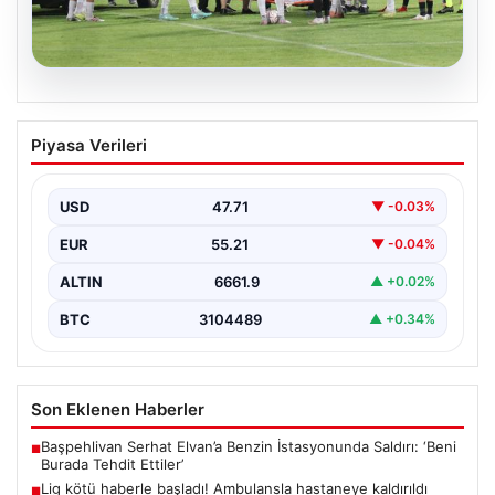
08.08.2026
Lig kötü haberle başladı! Ambulansla
Piyasa Verileri
hastaneye kaldırıldı
{ “title”: “Lig Açılışında Üzücü Olay: Genç Oyuncu
Ambulansla Hastaneye Sevk Edildi”, “content”: “…
USD
47.71
▼ -0.03%
EUR
55.21
▼ -0.04%
ALTIN
6661.9
▲ +0.02%
BTC
3104489
▲ +0.34%
Son Eklenen Haberler
Başpehlivan Serhat Elvan’a Benzin İstasyonunda Saldırı: ‘Beni
■
Burada Tehdit Ettiler’
Lig kötü haberle başladı! Ambulansla hastaneye kaldırıldı
■