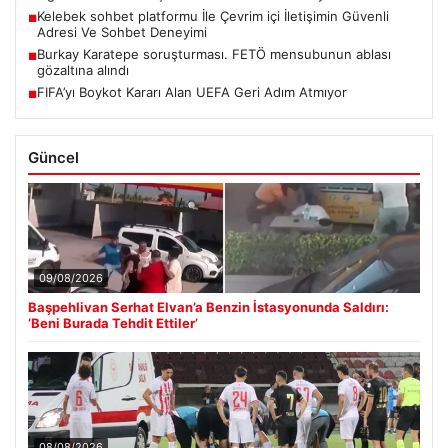
Kelebek sohbet platformu İle Çevrim içi İletişimin Güvenli
■
Adresi Ve Sohbet Deneyimi
Burkay Karatepe soruşturması. FETÖ mensubunun ablası
■
gözaltına alındı
FIFA’yı Boykot Kararı Alan UEFA Geri Adım Atmıyor
■
Güncel
09/08/2026
Başpehlivan Serhat Elvan’a Benzin İstasyonunda Saldırı:
‘Beni Burada Tehdit Ettiler’
08/08/2026