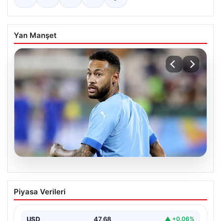
Yan Manşet
05.08.2026
Neymar’ın maç sonrası gerginlik
Piyasa Verileri
yaşadığı anlar!
USD
47.68
▲ +0.06%