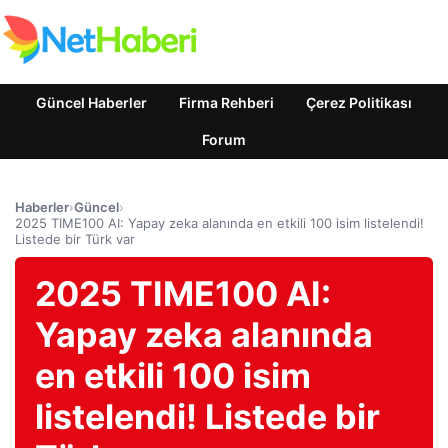
Güncel Haberler
Firma Rehberi
Çerez Politikası
Forum
Haberler
›
Güncel
›
2025 TIME100 AI: Yapay zeka alanında en etkili 100 isim listelendi!
Listede bir Türk var
2025 TIME100 AI:
Yapay zeka alanında
en etkili 100 isim
listelendi! Listede bir