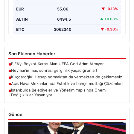
EUR
55.06
▼ -0.13%
ALTIN
6494.5
▲ +0.03%
BTC
3062340
▼ -0.30%
Son Eklenen Haberler
FIFA’yı Boykot Kararı Alan UEFA Geri Adım Atmıyor
■
Neymar’ın maç sonrası gerginlik yaşadığı anlar!
■
Kılıçdaroğlu: Hesap sormaktan da vermekten de çekinmeyiz
■
Açık Hava Mekanlarında Estetik ve bahçe mutfağı Çözümleri
■
İstanbul’da Belediyeler ve Yönetim Yapısında Önemli
■
Değişiklikler Yaşanıyor
Güncel