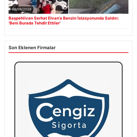
09/08/2026
Başpehlivan Serhat Elvan’a Benzin İstasyonunda Saldırı:
‘Beni Burada Tehdit Ettiler’
Son Eklenen Firmalar