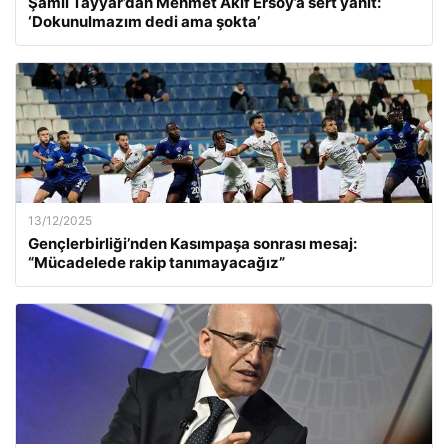
Şamil Tayyar’dan Mehmet Akif Ersoy’a sert yanıt:
‘Dokunulmazım dedi ama şokta’
13/12/2025
Gençlerbirliği’nden Kasımpaşa sonrası mesaj:
“Mücadelede rakip tanımayacağız”