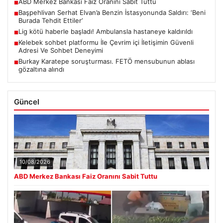
ABD Merkez Bankası Faiz Oranını Sabit Tuttu
■
Başpehlivan Serhat Elvan’a Benzin İstasyonunda Saldırı: ‘Beni
■
Burada Tehdit Ettiler’
Lig kötü haberle başladı! Ambulansla hastaneye kaldırıldı
■
Kelebek sohbet platformu İle Çevrim içi İletişimin Güvenli
■
Adresi Ve Sohbet Deneyimi
Burkay Karatepe soruşturması. FETÖ mensubunun ablası
■
gözaltına alındı
Güncel
10/08/2026
ABD Merkez Bankası Faiz Oranını Sabit Tuttu