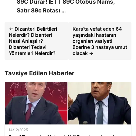
89C Durar! IETT 89C Otobüs Nams,
Satır 89c Rotası …
← Dizanteri Belirtileri
Kars’ta vefat eden 64
Nelerdir? Dizanteri
yaşındaki hastanın
Nasıl Anlaşılır?
organları vasiyeti
Dizanteri Tedavi
üzerine 3 hastaya umut
Yöntemleri Nelerdir?
olacak →
Tavsiye Edilen Haberler
14/12/2025