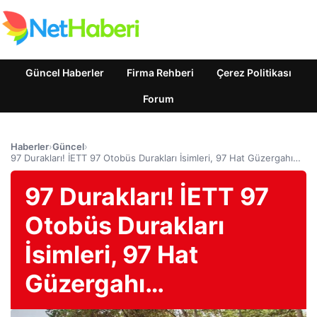
Güncel Haberler
Firma Rehberi
Çerez Politikası
Forum
Haberler
›
Güncel
›
97 Durakları! İETT 97 Otobüs Durakları İsimleri, 97 Hat Güzergahı…
97 Durakları! İETT 97
Otobüs Durakları
İsimleri, 97 Hat
Güzergahı…