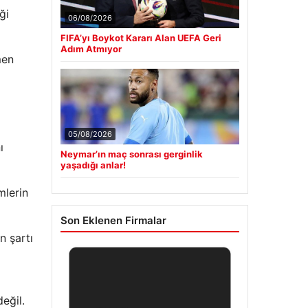
ği
06/08/2026
FIFA’yı Boykot Kararı Alan UEFA Geri
Adım Atmıyor
men
05/08/2026
ı
Neymar’ın maç sonrası gerginlik
yaşadığı anlar!
mlerin
Son Eklenen Firmalar
n şartı
eğil.