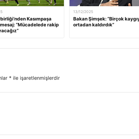
25
13/12/2025
birliği’nden Kasımpaşa
Bakan Şimşek: “Birçok kaygı
 mesaj: “Mücadelede rakip
ortadan kaldırdık”
yacağız”
nlar
*
ile işaretlenmişlerdir