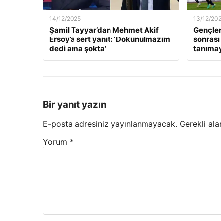
14/12/2025
13/12/20
Şamil Tayyar’dan Mehmet Akif
Gençler
Ersoy’a sert yanıt: ‘Dokunulmazım
sonrası
dedi ama şokta’
tanıma
Bir yanıt yazın
E-posta adresiniz yayınlanmayacak.
Gerekli ala
Yorum
*