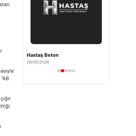
stan
r
Hastaş Beton
26/05/2026
asıyla
 “AB
çığır
ttiği
n