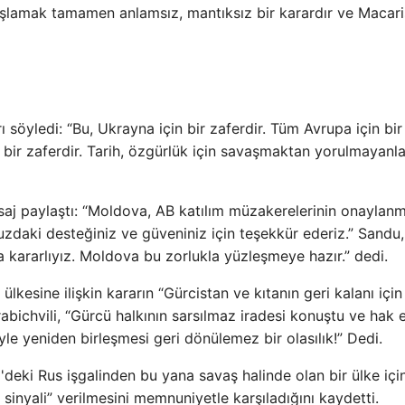
aşlamak tamamen anlamsız, mantıksız bir karardır ve Macari
ı söyledi: “Bu, Ukrayna için bir zaferdir. Tüm Avrupa için bir
 bir zaferdir. Tarih, özgürlük için savaşmaktan yorulmayanla
 paylaştı: “Moldova, AB katılım müzakerelerinin onaylanm
zdaki desteğiniz ve güveniniz için teşekkür ederiz.” Sandu,
 kararlıyız. Moldova bu zorlukla yüzleşmeye hazır.” dedi.
esine ilişkin kararın “Gürcistan ve kıtanın geri kalanı için 
ichvili, “Gürcü halkının sarsılmaz iradesi konuştu ve hak e
yle yeniden birleşmesi geri dönülemez bir olasılık!” Dedi.
eki Rus işgalinden bu yana savaş halinde olan bir ülke içi
sinyali” verilmesini memnuniyetle karşıladığını kaydetti.