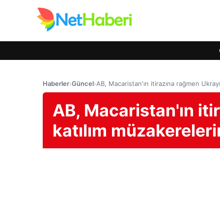
Haberler
›
Güncel
›
AB, Macaristan'ın itirazına rağmen Ukrayn
AB, Macaristan'ın it
katılım müzakereleri