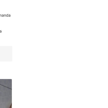
amanda
a