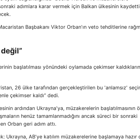
nraki adımlara karar vermek için Balkan ülkesinin kaydetti
ecek.
, Macaristan Başbakanı Viktor Orban'ın veto tehditlerine rağ
değil”
rinin başlatılması yönündeki oylamada çekimser kaldıkların
stan, 26 ülke tarafından gerçekleştirilen bu 'anlamsız' seçi
nle çekimser kaldı” dedi.
sinin ardından Ukrayna'ya, müzakerelerin başlatılmasının ö
lışmaların henüz tamamlanmadığını ancak süreci bir sonraki
en Orban geri adım attı.
çık: Ukrayna, AB'ye katılım müzakerelerine başlamaya hazır d