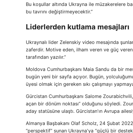
Bu koşullar altında Ukrayna ile müzakerelere b
bu tavrını değiştirmeyecektir.”
Liderlerden kutlama mesajları
Ukraynalı lider Zelenskiy video mesajında ​​şunlar
zaferdir. Motive eden, ilham veren ve güç veren
tarafından yazılır.”
Moldova Cumhurbaşkanı Maia Sandu da bir mesaj
bugün yeni bir sayfa açıyor. Bugün, yolculuğumu
üyesi olmak için gereken sıkı çalışmayı yapmaya
Gürcistan Cumhurbaşkanı Salome Zourabichvili, ülk
açan bir dönüm noktası” olduğunu söyledi. Zourab
aday statüsüne ulaştı. Gürcistan'ın Avrupa ailesi
Almanya Başbakanı Olaf Scholz, 24 Şubat 2022'd
“perspektif” sunan Ukrayna'ya “güçlü bir destek 