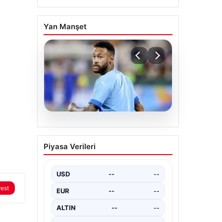
Yan Manşet
05.08.2026
Neymar’ın maç sonrası
Piyasa Verileri
gerginlik yaşadığı anlar!
USD
--
--
rest
EUR
--
--
ALTIN
--
--