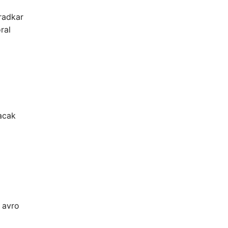
radkar
ral
nacak
 avro