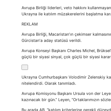
Avrupa Birliği liderleri, veto hakkını kullanma
Ukrayna ile katılım müzakerelerini başlatma kara
REKLAM
Avrupa Birliği, Macaristan'ın çekimser kalmasını
Gürcistan'a aday statüsü verildi.
Avrupa Konseyi Başkanı Charles Michel, Brüksel'd
güçlü bir siyasi sinyal, çok güçlü bir siyasi karard
Ukrayna Cumhurbaşkanı Volodimir Zelenskiy karar
nitelendirdi. Olarak tanımladı.
Avrupa Komisyonu Başkanı Ursula von der Leyen ş
kazınacak bir gün.” Leyen, “Ortaklarımızın sözl
Bu arada AB, “katılım kriterlerine gerekli düz