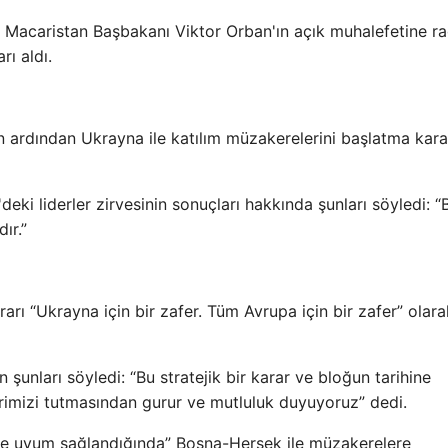
yan Macaristan Başbakanı Viktor Orban'ın açık muhalefetine 
rı aldı.
n ardından Ukrayna ile katılım müzakerelerini başlatma karar
eki liderler zirvesinin sonuçları hakkında şunları söyledi: 
ır.”
ı “Ukrayna için bir zafer. Tüm Avrupa için bir zafer” olara
unları söyledi: “Bu stratejik bir karar ve bloğun tarihine
erimizi tutmasından gurur ve mutluluk duyuyoruz” dedi.
eyde uyum sağlandığında” Bosna-Hersek ile müzakerelere