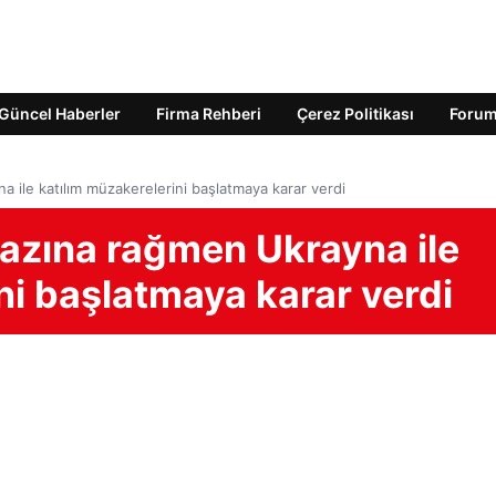
Güncel Haberler
Firma Rehberi
Çerez Politikası
Foru
a ile katılım müzakerelerini başlatmaya karar verdi
irazına rağmen Ukrayna ile
ni başlatmaya karar verdi