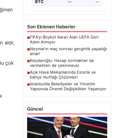
BTC
--
--
rağmen
Son Eklenen Haberler
FIFA’yı Boykot Kararı Alan UEFA Geri
■
Adım Atmıyor
ı aldı;
Neymar’ın maç sonrası gerginlik yaşadığı
■
anlar!
Kılıçdaroğlu: Hesap sormaktan da
■
“Bu çok
vermekten de çekinmeyiz
Açık Hava Mekanlarında Estetik ve
■
bahçe mutfağı Çözümleri
İstanbul’da Belediyeler ve Yönetim
■
Yapısında Önemli Değişiklikler Yaşanıyor
k
Güncel