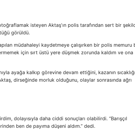
otoğraflamak isteyen Aktaş'ın polis tarafından sert bir şekil
ştüğü görüldü.
re yapılan müdahaleyi kaydetmeye çalışırken bir polis memuru 
vermemek için sırt üstü yere düşmek zorunda kaldım ve ona
ıyla ayağa kalkıp görevine devam ettiğini, kazanın sıcaklığ
 Aktaş, dirseğinde morluk olduğunu, olaylar sonrasında ağrı
rdim, dolayısıyla daha ciddi sonuçları olabilirdi. “Barışçıl
erinden ben de payıma düşeni aldım.” dedi.