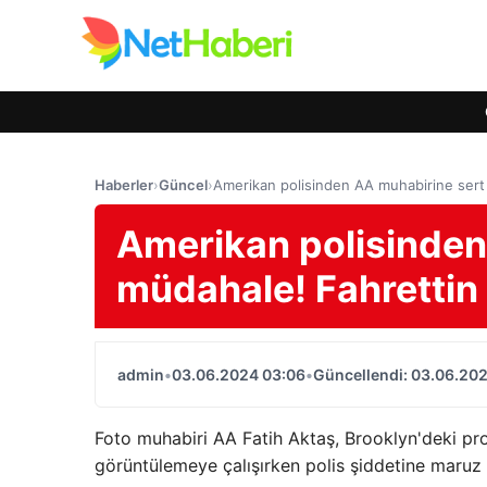
Haberler
›
Güncel
›
Amerikan polisinden AA muhabirine sert m
Amerikan polisinden
müdahale! Fahrettin 
admin
•
03.06.2024 03:06
•
Güncellendi: 03.06.20
Foto muhabiri AA Fatih Aktaş, Brooklyn'deki prot
görüntülemeye çalışırken polis şiddetine maruz 