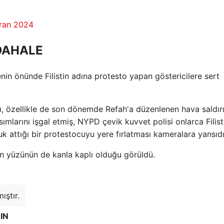
ran 2024
DAHALE
nin önünde Filistin adına protesto yapan göstericilere sert
rını, özellikle de son dönemde Refah'a düzenlenen hava saldırı
mlarını işgal etmiş, NYPD çevik kuvvet polisi onlarca Filisti
k attığı bir protestocuyu yere fırlatması kameralara yansıdı.
n yüzünün de kanla kaplı olduğu görüldü.
ıştır.
IN