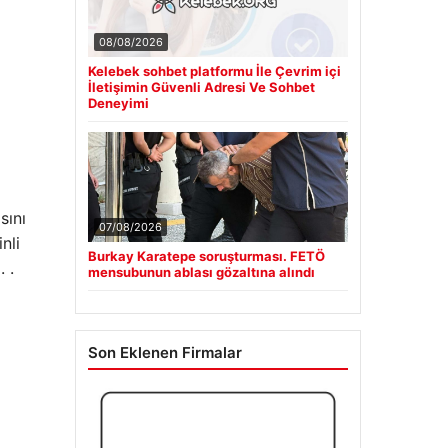
08/08/2026
Kelebek sohbet platformu İle Çevrim içi
İletişimin Güvenli Adresi Ve Sohbet
Deneyimi
sını
07/08/2026
nli
Burkay Karatepe soruşturması. FETÖ
 .
mensubunun ablası gözaltına alındı
Son Eklenen Firmalar