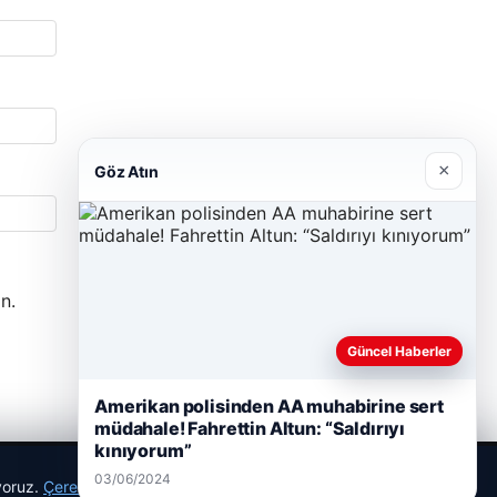
×
Göz Atın
n.
Güncel Haberler
Amerikan polisinden AA muhabirine sert
müdahale! Fahrettin Altun: “Saldırıyı
kınıyorum”
03/06/2024
ıyoruz.
Çerez Politikamız
Reddet
Kabul Et