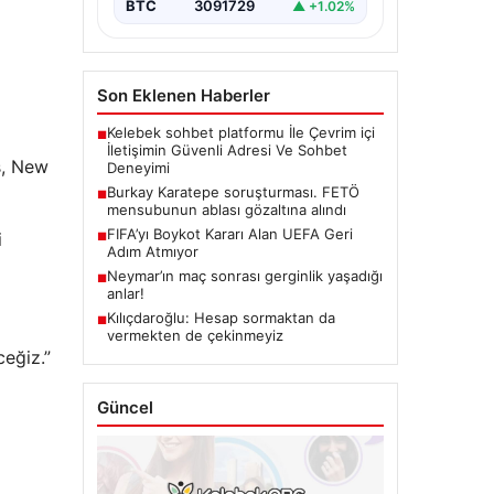
BTC
3091729
▲ +1.02%
Son Eklenen Haberler
Kelebek sohbet platformu İle Çevrim içi
■
İletişimin Güvenli Adresi Ve Sohbet
ş, New
Deneyimi
Burkay Karatepe soruşturması. FETÖ
■
mensubunun ablası gözaltına alındı
FIFA’yı Boykot Kararı Alan UEFA Geri
i
■
Adım Atmıyor
Neymar’ın maç sonrası gerginlik yaşadığı
■
anlar!
Kılıçdaroğlu: Hesap sormaktan da
■
vermekten de çekinmeyiz
eğiz.”
Güncel