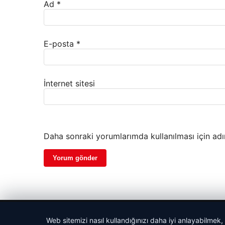
Ad
*
E-posta
*
İnternet sitesi
Daha sonraki yorumlarımda kullanılması için adı
© 2026 Net Haberi – Güncel Haberler
Web sitemizi nasıl kullandığınızı daha iyi anlayabilmek,