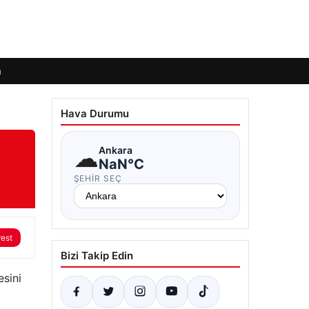
m
Hava Durumu
☁
Ankara
NaN°C
ŞEHIR SEÇ
rest
Bizi Takip Edin
esini