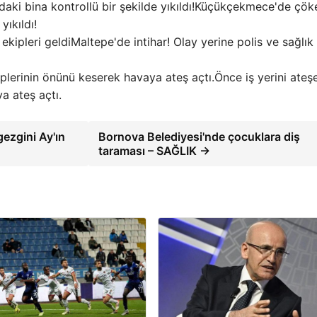
Küçükçekmece'de çök
yıkıldı!
Maltepe'de intihar! Olay yerine polis ve sağlık
Önce iş yerini ateşe
a ateş açtı.
ezgini Ay'ın
Bornova Belediyesi'nde çocuklara diş
taraması – SAĞLIK →