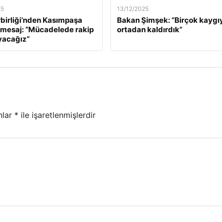
25
13/12/2025
birliği’nden Kasımpaşa
Bakan Şimşek: “Birçok kaygı
 mesaj: “Mücadelede rakip
ortadan kaldırdık”
yacağız”
nlar
*
ile işaretlenmişlerdir