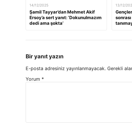
14/12/2025
13/12/20
Şamil Tayyar’dan Mehmet Akif
Gençler
Ersoy’a sert yanıt: ‘Dokunulmazım
sonrası
dedi ama şokta’
tanıma
Bir yanıt yazın
E-posta adresiniz yayınlanmayacak.
Gerekli ala
Yorum
*