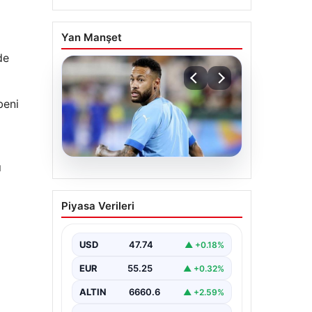
Yan Manşet
de
beni
ı
05.08.2026
Neymar’ın maç sonrası
Piyasa Verileri
gerginlik yaşadığı anlar!
USD
47.74
▲ +0.18%
EUR
55.25
▲ +0.32%
ALTIN
6660.6
▲ +2.59%