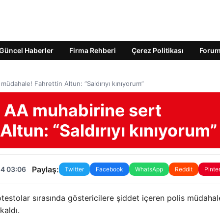
Güncel Haberler
Firma Rehberi
Çerez Politikası
Foru
üdahale! Fahrettin Altun: “Saldırıyı kınıyorum”
 AA muhabirine sert
Altun: “Saldırıyı kınıyorum”
Paylaş:
24 03:06
Twitter
Facebook
WhatsApp
Reddit
Pinte
estolar sırasında göstericilere şiddet içeren polis müdahal
kaldı.