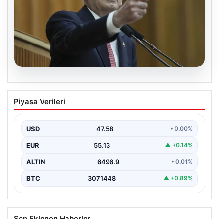
05.08.2026
Kılıçdaroğlu: Hesap sormaktan da
Piyasa Verileri
vermekten de çekinmeyiz
{“title”: “Kılıçdaroğlu: Hesap sormaktan da vermekten
de çekinmeyiz”, “content”: “ Cumhuriyet Halk Partisi
USD
47.58
• 0.00%
(CHP)…
EUR
55.13
▲ +0.14%
ALTIN
6496.9
• 0.01%
BTC
3071448
▲ +0.89%
Son Eklenen Haberler