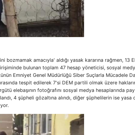
iğini bozmamak amacıyla' aldığı yasak kararına rağmen, 13 
irişiminde bulunan toplam 47 hesap yöneticisi, sosyal med
ütünün Emniyet Genel Müdürlüğü Siber Suçlarla Mücadele Da
sırasında tespit edilerek 7'si DEM partili olmak üzere haklar
 Örgütü elebaşının fotoğrafını sosyal medya hesaplarında payl
klandı, 4 şüpheli gözaltına alındı, diğer şüphelilerin ise yasa d
yor.