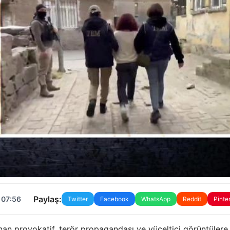
Paylaş:
 07:56
Twitter
Facebook
WhatsApp
Reddit
Pinte
şanan provokatif, terör propagandası ve yüceltici görüntülere