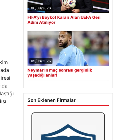
06/08/2026
FIFA’yı Boykot Kararı Alan UEFA Geri
Adım Atmıyor
05/08/2026
Ekim
yada
Neymar’ın maç sonrası gerginlik
yaşadığı anlar!
iresi
ında
aştığı
Son Eklenen Firmalar
ışı