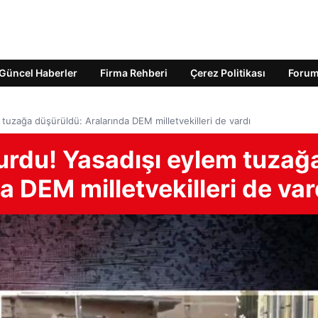
Güncel Haberler
Firma Rehberi
Çerez Politikası
Foru
tuzağa düşürüldü: Aralarında DEM milletvekilleri de vardı
urdu! Yasadışı eylem tuzağ
a DEM milletvekilleri de var