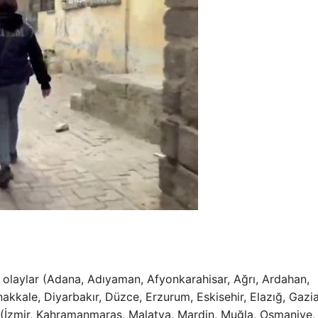
olaylar (Adana, Adıyaman, Afyonkarahisar, Ağrı, Ardahan,
anakkale, Diyarbakır, Düzce, Erzurum, Eskisehir, Elazığ, Gazi
e (İzmir, Kahramanmaraş, Malatya, Mardin, Muğla, Osmaniye,