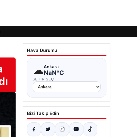
m
Hava Durumu
a
☁
Ankara
NaN°C
dı
ŞEHIR SEÇ
Bizi Takip Edin