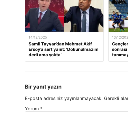
14/12/2025
13/12/20
Şamil Tayyar’dan Mehmet Akif
Gençler
Ersoy’a sert yanıt: ‘Dokunulmazım
sonrası
dedi ama şokta’
tanıma
Bir yanıt yazın
E-posta adresiniz yayınlanmayacak.
Gerekli ala
Yorum
*