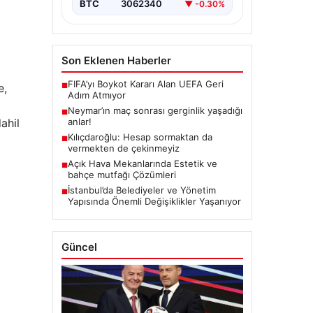
BTC
3062340
▼ -0.30%
Son Eklenen Haberler
FIFA’yı Boykot Kararı Alan UEFA Geri
e,
■
Adım Atmıyor
Neymar’ın maç sonrası gerginlik yaşadığı
■
ahil
anlar!
Kılıçdaroğlu: Hesap sormaktan da
■
vermekten de çekinmeyiz
Açık Hava Mekanlarında Estetik ve
■
bahçe mutfağı Çözümleri
İstanbul’da Belediyeler ve Yönetim
■
Yapısında Önemli Değişiklikler Yaşanıyor
Güncel