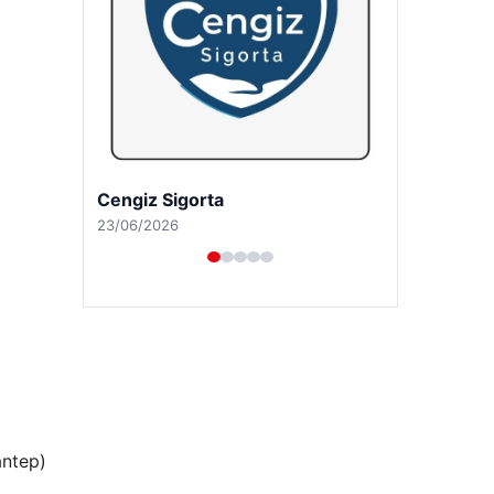
Hastaş Beton
26/05/2026
antep)