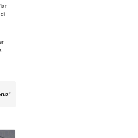
lar
idi
k
er
m.
oruz”