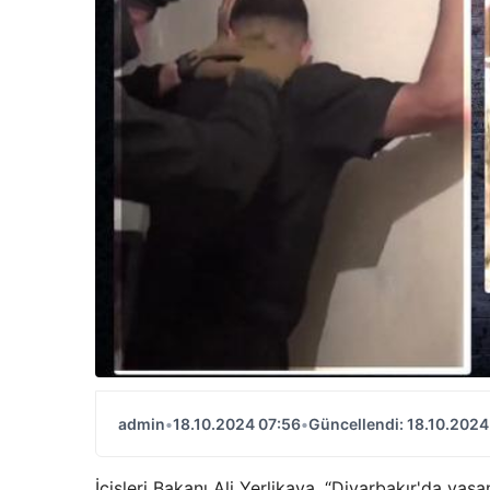
admin
•
18.10.2024 07:56
•
Güncellendi: 18.10.2024
İçişleri Bakanı Ali Yerlikaya, “Diyarbakır'da ya