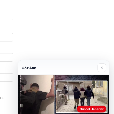
×
Göz Atın
n.
Güncel Haberler