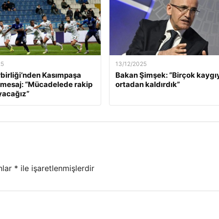
25
13/12/2025
birliği’nden Kasımpaşa
Bakan Şimşek: “Birçok kaygı
 mesaj: “Mücadelede rakip
ortadan kaldırdık”
yacağız”
nlar
*
ile işaretlenmişlerdir