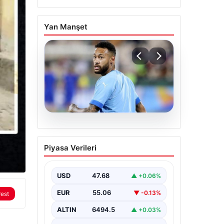
Yan Manşet
05.08.2026
Neymar’ın maç sonrası
Piyasa Verileri
gerginlik yaşadığı anlar!
USD
47.68
▲ +0.06%
EUR
55.06
▼ -0.13%
rest
ALTIN
6494.5
▲ +0.03%