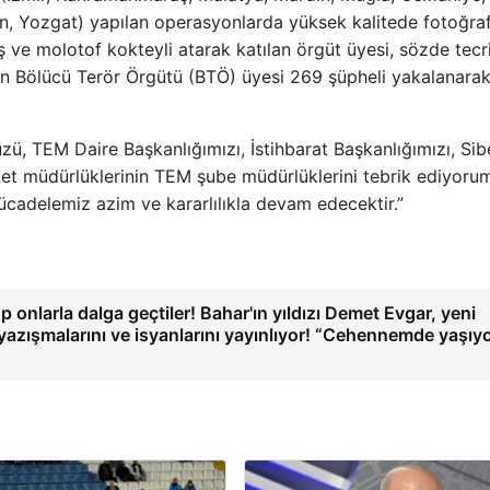
Van, Yozgat) yapılan operasyonlarda yüksek kalitede fotoğraf
ş ve molotof kokteyli atarak katılan örgüt üyesi, sözde tecr
an Bölücü Terör Örgütü (BTÖ) üyesi 269 şüpheli yakalanara
ü, TEM Daire Başkanlığımızı, İstihbarat Başkanlığımızı, Sib
yet müdürlüklerinin TEM şube müdürlüklerini tebrik ediyoru
 mücadelemiz azim ve kararlılıkla devam edecektir.”
 onlarla dalga geçtiler! Bahar'ın yıldızı Demet Evgar, yeni
yazışmalarını ve isyanlarını yayınlıyor! “Cehennemde yaşıy