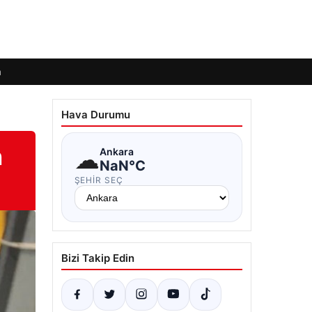
m
Hava Durumu
n
☁
Ankara
NaN°C
ŞEHIR SEÇ
Bizi Takip Edin