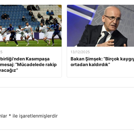
25
13/12/2025
birliği’nden Kasımpaşa
Bakan Şimşek: “Birçok kaygı
 mesaj: “Mücadelede rakip
ortadan kaldırdık”
yacağız”
nlar
*
ile işaretlenmişlerdir