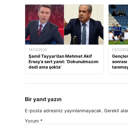
14/12/2025
13/12/20
Şamil Tayyar’dan Mehmet Akif
Gençler
Ersoy’a sert yanıt: ‘Dokunulmazım
sonrası
dedi ama şokta’
tanıma
Bir yanıt yazın
E-posta adresiniz yayınlanmayacak.
Gerekli ala
Yorum
*