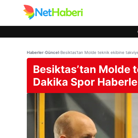
Haberler
›
Güncel
›
Besiktas’tan Molde teknik ekibine takviy
Besiktas’tan Molde t
Dakika Spor Haberle