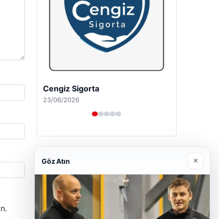
Hastaş Beton
26/05/2026
×
Göz Atın
n.