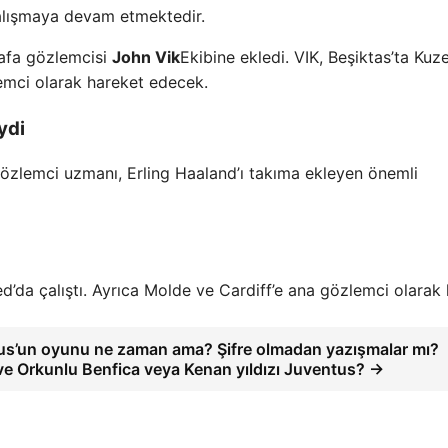
alışmaya devam etmektedir.
kafa gözlemcisi
John Vik
Ekibine ekledi. VIK, Beşiktas’ta Kuz
emci olarak hareket edecek.
ydi
özlemci uzmanı, Erling Haaland’ı takıma ekleyen önemli
da çalıştı. Ayrıca Molde ve Cardiff’e ana gözlemci olarak k
us’un oyunu ne zaman ama? Şifre olmadan yazışmalar mı?
e Orkunlu Benfica veya Kenan yıldızı Juventus? →