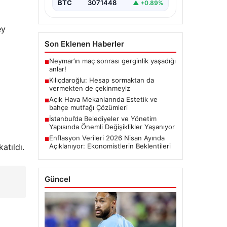
BTC
3071448
▲ +0.89%
ey
Son Eklenen Haberler
Neymar’ın maç sonrası gerginlik yaşadığı
■
anlar!
Kılıçdaroğlu: Hesap sormaktan da
■
vermekten de çekinmeyiz
Açık Hava Mekanlarında Estetik ve
■
bahçe mutfağı Çözümleri
İstanbul’da Belediyeler ve Yönetim
■
Yapısında Önemli Değişiklikler Yaşanıyor
Enflasyon Verileri 2026 Nisan Ayında
■
atıldı.
Açıklanıyor: Ekonomistlerin Beklentileri
Güncel