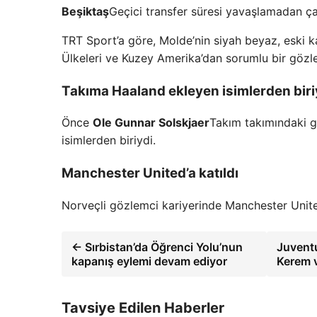
Beşiktaş
Geçici transfer süresi yavaşlamadan ç
TRT Sport’a göre, Molde’nin siyah beyaz, eski 
Ülkeleri ve Kuzey Amerika’dan sorumlu bir gözl
Takıma Haaland ekleyen isimlerden biri
Önce
Ole Gunnar Solskjaer
Takım takımındaki g
isimlerden biriydi.
Manchester United’a katıldı
Norveçli gözlemci kariyerinde Manchester United’
← Sırbistan’da Öğrenci Yolu’nun
Juvent
kapanış eylemi devam ediyor
Kerem v
Tavsiye Edilen Haberler