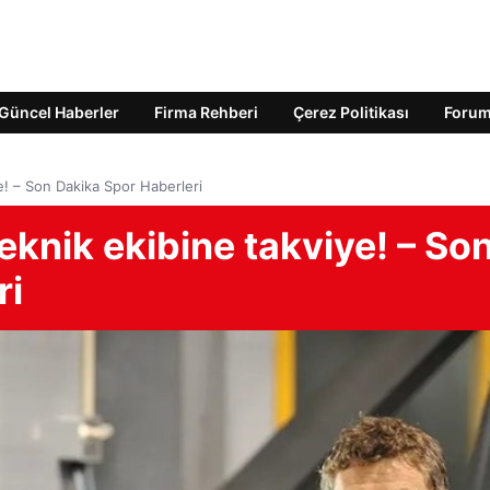
Güncel Haberler
Firma Rehberi
Çerez Politikası
Foru
e! – Son Dakika Spor Haberleri
eknik ekibine takviye! – So
ri