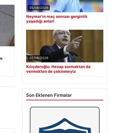
05/08/2026
Neymar’ın maç sonrası gerginlik
yaşadığı anlar!
yı
05/08/2026
Kılıçdaroğlu: Hesap sormaktan da
vermekten de çekinmeyiz
Son Eklenen Firmalar