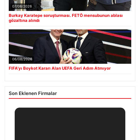
07/08/2026
Burkay Karatepe soruşturması. FETÖ mensubunun ablası
gözaltına alındı
06/08/2026
FIFA’yı Boykot Kararı Alan UEFA Geri Adım Atmıyor
Son Eklenen Firmalar