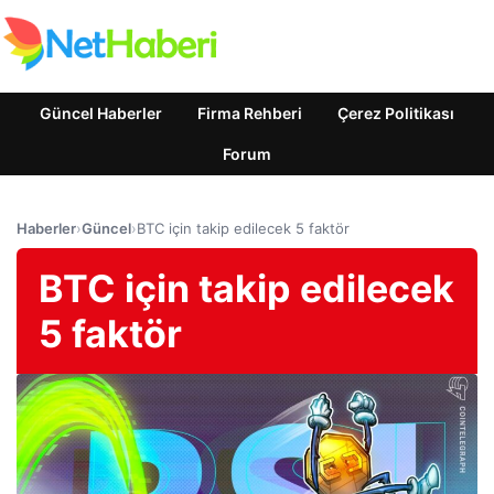
Güncel Haberler
Firma Rehberi
Çerez Politikası
Forum
Haberler
›
Güncel
›
BTC için takip edilecek 5 faktör
BTC için takip edilecek
5 faktör