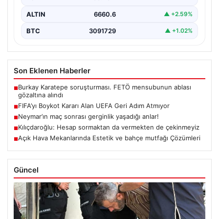
ALTIN
6660.6
▲ +2.59%
BTC
3091729
▲ +1.02%
Son Eklenen Haberler
Burkay Karatepe soruşturması. FETÖ mensubunun ablası
■
gözaltına alındı
FIFA’yı Boykot Kararı Alan UEFA Geri Adım Atmıyor
■
Neymar’ın maç sonrası gerginlik yaşadığı anlar!
■
Kılıçdaroğlu: Hesap sormaktan da vermekten de çekinmeyiz
■
Açık Hava Mekanlarında Estetik ve bahçe mutfağı Çözümleri
■
Güncel