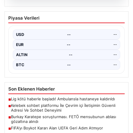
05.08.2026
Kılıçdaroğlu: Hesap sormaktan da
Piyasa Verileri
vermekten de çekinmeyiz
{“title”: “Kılıçdaroğlu: Hesap sormaktan da vermekten
de çekinmeyiz”, “content”: “ Cumhuriyet Halk Partisi
USD
--
--
(CHP)…
EUR
--
--
ALTIN
--
--
BTC
--
--
Son Eklenen Haberler
Lig kötü haberle başladı! Ambulansla hastaneye kaldırıldı
■
Kelebek sohbet platformu İle Çevrim içi İletişimin Güvenli
■
Adresi Ve Sohbet Deneyimi
Burkay Karatepe soruşturması. FETÖ mensubunun ablası
■
gözaltına alındı
FIFA’yı Boykot Kararı Alan UEFA Geri Adım Atmıyor
■