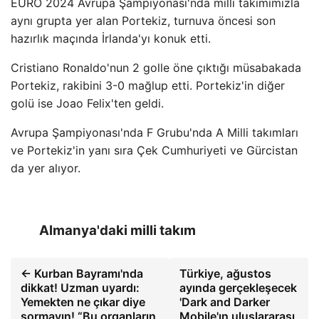
EURO 2024 Avrupa Şampiyonası'nda milli takımımızla
aynı grupta yer alan Portekiz, turnuva öncesi son
hazırlık maçında İrlanda'yı konuk etti.
Cristiano Ronaldo'nun 2 golle öne çıktığı müsabakada
Portekiz, rakibini 3-0 mağlup etti. Portekiz'in diğer
golü ise Joao Felix'ten geldi.
Avrupa Şampiyonası'nda F Grubu'nda A Milli takımları
ve Portekiz'in yanı sıra Çek Cumhuriyeti ve Gürcistan
da yer alıyor.
Almanya'daki milli takım
← Kurban Bayramı'nda
Türkiye, ağustos
dikkat! Uzman uyardı:
ayında gerçekleşecek
Yemekten ne çıkar diye
'Dark and Darker
sormayın! “Bu organların
Mobile'ın uluslararası