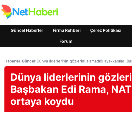
Güncel Haberler
Firma Rehberi
Çerez Politikası
Forum
Haberler
›
Güncel
›
Dünya liderlerinin gözlerini alamadığı ayakkabılar: 
Dünya liderlerinin gözler
Başbakan Edi Rama, NATO 
ortaya koydu