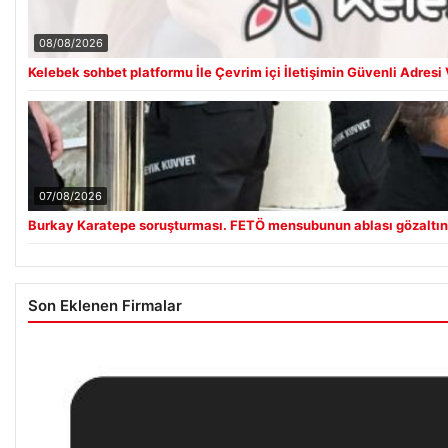
08/08/2026
Kelebek sohbet platformu İle Çevrim içi İletişimin Güvenli Adres
07/08/2026
Burkay Karatepe soruşturması. FETÖ mensubunun ablası gözaltına
Son Eklenen Firmalar