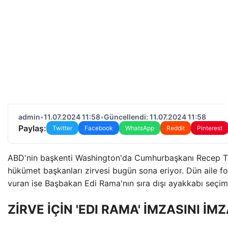
admin
•
11.07.2024 11:58
•
Güncellendi: 11.07.2024 11:58
Paylaş:
Twitter
Facebook
WhatsApp
Reddit
Pinterest
ABD'nin başkenti Washington'da Cumhurbaşkanı Recep Ta
hükümet başkanları zirvesi bugün sona eriyor. Dün aile f
vuran ise Başbakan Edi Rama'nın sıra dışı ayakkabı seçim
ZİRVE İÇİN 'EDI RAMA' İMZASINI İM