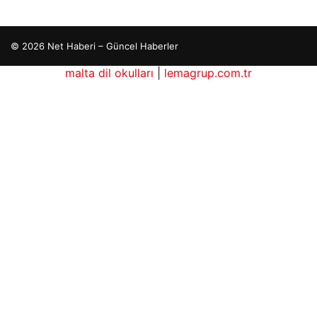
© 2026 Net Haberi – Güncel Haberler
malta dil okulları
|
lemagrup.com.tr
ub
io