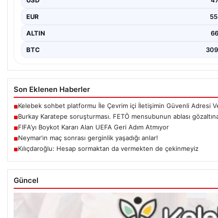
USD
47
EUR
55
ALTIN
66
BTC
309
Son Eklenen Haberler
Kelebek sohbet platformu İle Çevrim içi İletişimin Güvenli Adresi
■
Burkay Karatepe soruşturması. FETÖ mensubunun ablası gözaltına 
■
FIFA’yı Boykot Kararı Alan UEFA Geri Adım Atmıyor
■
Neymar’ın maç sonrası gerginlik yaşadığı anlar!
■
Kılıçdaroğlu: Hesap sormaktan da vermekten de çekinmeyiz
■
Güncel