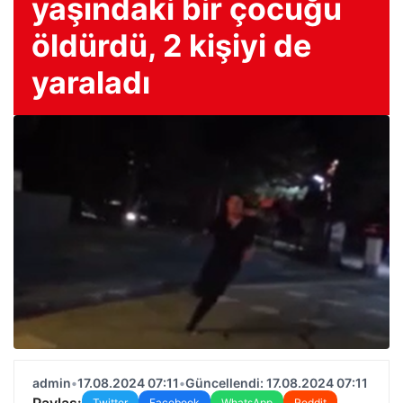
yaşındaki bir çocuğu
öldürdü, 2 kişiyi de
yaraladı
admin
•
17.08.2024 07:11
•
Güncellendi: 17.08.2024 07:11
Paylaş:
Twitter
Facebook
WhatsApp
Reddit