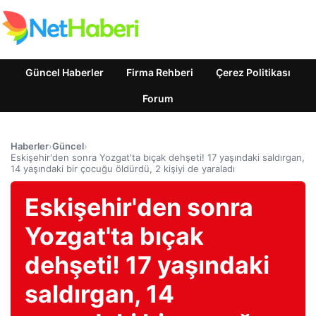
Güncel Haberler
Firma Rehberi
Çerez Politikası
Forum
Haberler
›
Güncel
›
Eskişehir'den sonra Yozgat'ta bıçak dehşeti! 17 yaşındaki saldırgan,
14 yaşındaki bir çocuğu öldürdü, 2 kişiyi de yaraladı
Eskişehir'den sonra
Yozgat'ta bıçak
dehşeti! 17 yaşındaki
saldırgan, 14