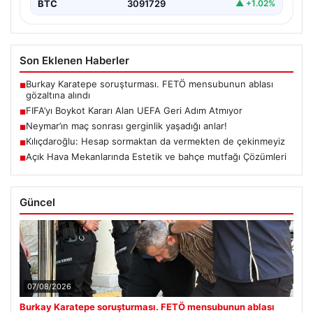
BTC
3091729
▲ +1.02%
Son Eklenen Haberler
Burkay Karatepe soruşturması. FETÖ mensubunun ablası
■
gözaltına alındı
FIFA’yı Boykot Kararı Alan UEFA Geri Adım Atmıyor
■
Neymar’ın maç sonrası gerginlik yaşadığı anlar!
■
Kılıçdaroğlu: Hesap sormaktan da vermekten de çekinmeyiz
■
Açık Hava Mekanlarında Estetik ve bahçe mutfağı Çözümleri
■
Güncel
07/08/2026
Burkay Karatepe soruşturması. FETÖ mensubunun ablası