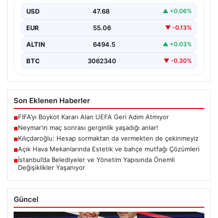
USD
47.68
▲ +0.06%
EUR
55.06
▼ -0.13%
ALTIN
6494.5
▲ +0.03%
BTC
3062340
▼ -0.30%
Son Eklenen Haberler
FIFA’yı Boykot Kararı Alan UEFA Geri Adım Atmıyor
■
Neymar’ın maç sonrası gerginlik yaşadığı anlar!
■
Kılıçdaroğlu: Hesap sormaktan da vermekten de çekinmeyiz
■
Açık Hava Mekanlarında Estetik ve bahçe mutfağı Çözümleri
■
İstanbul’da Belediyeler ve Yönetim Yapısında Önemli
■
Değişiklikler Yaşanıyor
Güncel