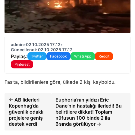
admin
•
02.10.2025 17:12
•
Güncellendi: 02.10.2025 17:12
Paylaş:
Twitter
Facebook
WhatsApp
Reddit
Pinterest
Fas’ta, bildirilenlere göre, ülkede 2 kişi kayboldu.
← AB liderleri
Euphoria’nın yıldızı Eric
Kopenhag’da
Dane’nin hastalığı ilerledi! Bu
güvenlik odaklı
belirtilere dikkat! Toplam
projelere geniş
nüfusun 100 binde 2 ila
destek verdi
6’sında görülüyor →