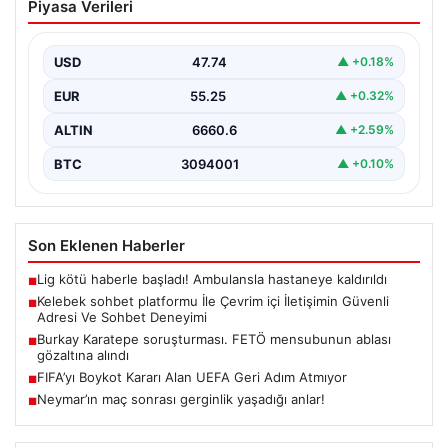
EUR
55.25
▲ +0.32%
ALTIN
6660.6
▲ +2.59%
BTC
3094001
▲ +0.10%
Son Eklenen Haberler
Lig kötü haberle başladı! Ambulansla hastaneye kaldırıldı
■
Kelebek sohbet platformu İle Çevrim içi İletişimin Güvenli
■
Adresi Ve Sohbet Deneyimi
Burkay Karatepe soruşturması. FETÖ mensubunun ablası
■
gözaltına alındı
FIFA’yı Boykot Kararı Alan UEFA Geri Adım Atmıyor
■
Neymar’ın maç sonrası gerginlik yaşadığı anlar!
■
Güncel