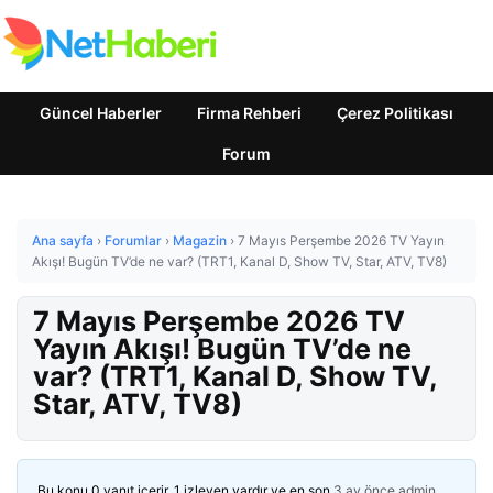
Güncel Haberler
Firma Rehberi
Çerez Politikası
Forum
Ana sayfa
›
Forumlar
›
Magazin
›
7 Mayıs Perşembe 2026 TV Yayın
Akışı! Bugün TV’de ne var? (TRT1, Kanal D, Show TV, Star, ATV, TV8)
7 Mayıs Perşembe 2026 TV
Yayın Akışı! Bugün TV’de ne
var? (TRT1, Kanal D, Show TV,
Star, ATV, TV8)
Bu konu 0 yanıt içerir, 1 izleyen vardır ve en son
3 ay önce
admin