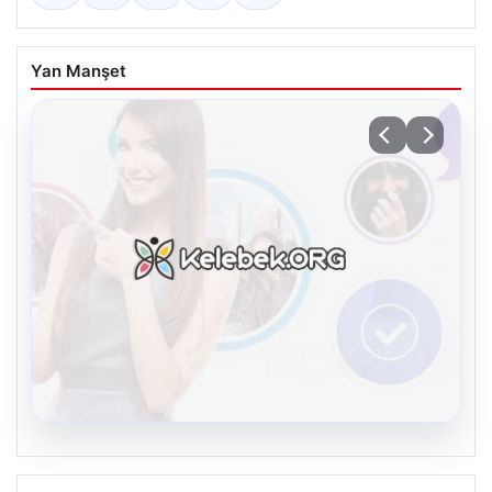
Yan Manşet
07.08.2026
Burkay Karatepe soruşturması. FETÖ
Piyasa Verileri
mensubunun ablası gözaltına alındı
USD
47.74
▲ +0.18%