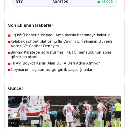
BTC
3091729
▲ +1.02%
Son Eklenen Haberler
Lig kötü haberle başladı! Ambulansla hastaneye kaldırıldı
■
Kelebek sohbet platformu İle Çevrim içi İletişimin Güvenli
■
Adresi Ve Sohbet Deneyimi
Burkay Karatepe soruşturması. FETÖ mensubunun ablası
■
gözaltına alındı
FIFA’yı Boykot Kararı Alan UEFA Geri Adım Atmıyor
■
Neymar’ın maç sonrası gerginlik yaşadığı anlar!
■
Güncel
08/08/2026