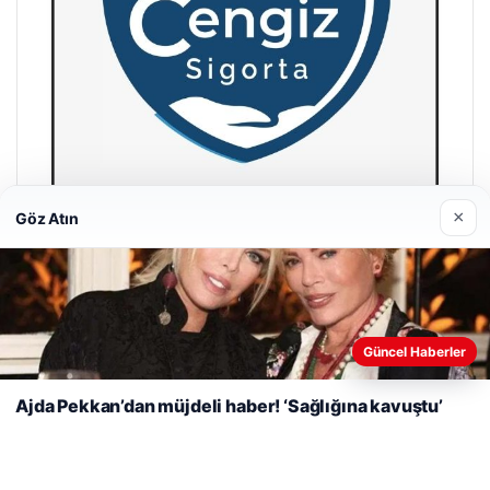
×
Göz Atın
Cengiz Sigorta
23/06/2026
Web sitemizi nasıl kullandığınızı daha iyi anlayabilmek,
deneyiminizi kişiselleştirmek ve geliştirmek amacıyla çerezler
Güncel Haberler
kullanıyoruz.
Çerez Politikamız
Ajda Pekkan’dan müjdeli haber! ‘Sağlığına kavuştu’
Reddet
Kabul Et
© 2026 Net Haberi – Güncel Haberler