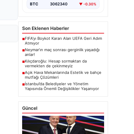
BTC
3062340
▼ -0.30%
Son Eklenen Haberler
FIFA’yı Boykot Kararı Alan UEFA Geri Adım
■
Atmıyor
Neymar’ın maç sonrası gerginlik yaşadığı
■
anlar!
Kılıçdaroğlu: Hesap sormaktan da
■
vermekten de çekinmeyiz
Açık Hava Mekanlarında Estetik ve bahçe
■
mutfağı Çözümleri
İstanbul’da Belediyeler ve Yönetim
■
Yapısında Önemli Değişiklikler Yaşanıyor
Güncel