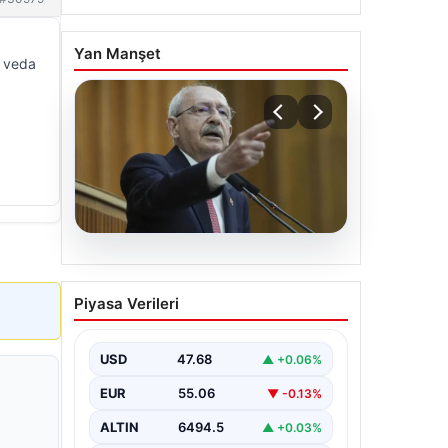
Yan Manşet
e veda
04.08.2026
Açık Hava Mekanlarında
Piyasa Verileri
Estetik ve bahçe mutfağı
Çözümleri
USD
47.68
▲ +0.06%
Günümüz dünyasında bahçe yaşam
alanları, konutların en önemli
EUR
55.06
▼ -0.13%
bölümlerinden parçası durumuna
ulaşmıştır. Yeşille uyumlu…
ALTIN
6494.5
▲ +0.03%