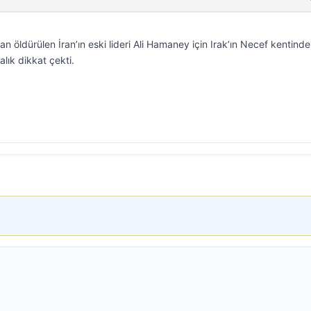
ndan öldürülen İran’ın eski lideri Ali Hamaney için Irak’ın Necef kentind
lık dikkat çekti.