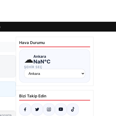
m
Hava Durumu
☁
Ankara
NaN°C
ŞEHIR SEÇ
Bizi Takip Edin
#30979