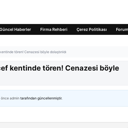
Güncel Haberler
Firma Rehberi
Çerez Politikası
Foru
kentinde tören! Cenazesi böyle dolaştırıldı
cef kentinde tören! Cenazesi böyle
n önce
admin
tarafından güncellenmiştir.