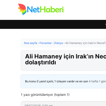
Ana sayfa
›
Forumlar
›
Dünya
›
Ali Hamaney için Irak’ın Necef 
Ali Hamaney için Irak’ın Ne
dolaştırıldı
Bu konu 0 yanıt içerir, 1 izleyen vardır ve en son
4 hafta 1 gü
1 yazı görüntüleniyor (toplam 1)
08/07/2026: 3:50 pm