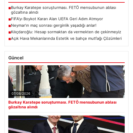
Burkay Karatepe soruşturması. FETÖ mensubunun ablası
■
gözaltına alındı
FIFA’yı Boykot Kararı Alan UEFA Geri Adım Atmıyor
■
Neymar’ın maç sonrası gerginlik yaşadığı anlar!
■
Kılıçdaroğlu: Hesap sormaktan da vermekten de çekinmeyiz
■
Açık Hava Mekanlarında Estetik ve bahçe mutfağı Çözümleri
■
Güncel
07/08/2026
Burkay Karatepe soruşturması. FETÖ mensubunun ablası
gözaltına alındı