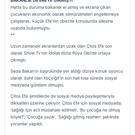
BAKANLIK DEVREYE GİRMİŞTİ
Hatta bu duruma bakanlık el atmış ve ekrana çıkan
çocukların ekonomik olarak sömürülmeleri engellemeye
çalışılarak, küçük Efe’nin obezite konusunda ailesine
uyarıda bulunmuştu.
**
Uzun zamandır ekranlardan uzak olan Çitos Efe son
olarak Show Tv’nin iddialı dizisi Rüya Gibi’de ortaya
çıkmıştı.
Seda Bakan’ın başrolünde yer aldığı diziye konuk oyuncu
olarak dahil olan Koçyiğit’in son hali kısa sürede sosyal
medyada gündem olmuştu.
Çitos Efe şimdilerde de sosyal medya paylaşımlarıyla
dikkatleri üzerine çekiyor. Çitos Efe için sosyal medyada;
‘sağlığı için acil müdahale edilmeli’, ‘Bu çocuğa ne olmuş
böyle?’, ‘Çocuğa yazık’, ‘Sağlığı gitmiş resmen’ şeklinde
yorumlar yapıldı.