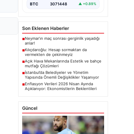
BTC
3071448
▲ +0.89%
Son Eklenen Haberler
Neymar’ın maç sonrası gerginlik yaşadığı
■
anlar!
Kılıçdaroğlu: Hesap sormaktan da
■
vermekten de çekinmeyiz
Açık Hava Mekanlarında Estetik ve bahçe
■
mutfağı Çözümleri
İstanbul’da Belediyeler ve Yönetim
■
Yapısında Önemli Değişiklikler Yaşanıyor
Enflasyon Verileri 2026 Nisan Ayında
■
Açıklanıyor: Ekonomistlerin Beklentileri
Güncel