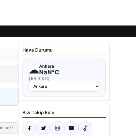
m
Hava Durumu
☁
Ankara
NaN°C
ŞEHIR SEÇ
Bizi Takip Edin
#30677