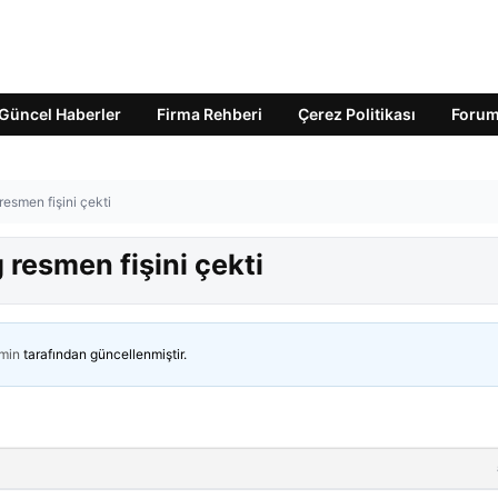
Güncel Haberler
Firma Rehberi
Çerez Politikası
Foru
esmen fişini çekti
resmen fişini çekti
min
tarafından güncellenmiştir.