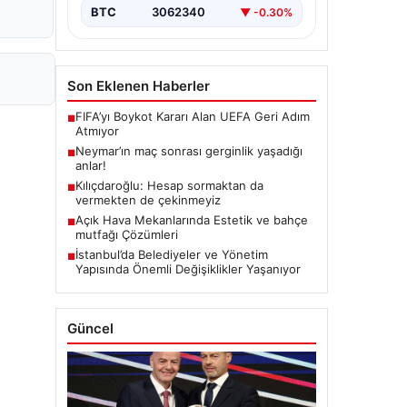
BTC
3062340
▼ -0.30%
Son Eklenen Haberler
FIFA’yı Boykot Kararı Alan UEFA Geri Adım
■
Atmıyor
Neymar’ın maç sonrası gerginlik yaşadığı
■
anlar!
Kılıçdaroğlu: Hesap sormaktan da
■
vermekten de çekinmeyiz
Açık Hava Mekanlarında Estetik ve bahçe
■
mutfağı Çözümleri
İstanbul’da Belediyeler ve Yönetim
■
Yapısında Önemli Değişiklikler Yaşanıyor
Güncel