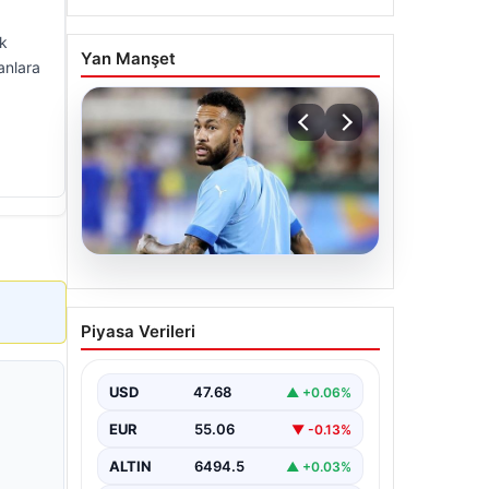
ık
Yan Manşet
anlara
05.08.2026
Neymar’ın maç sonrası
Piyasa Verileri
gerginlik yaşadığı anlar!
USD
47.68
▲ +0.06%
EUR
55.06
▼ -0.13%
ALTIN
6494.5
▲ +0.03%