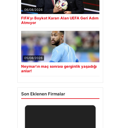
06/08/2026
FIFA’yı Boykot Kararı Alan UEFA Geri Adım
Atmıyor
05/08/2026
Neymar’ın maç sonrası gerginlik yaşadığı
anlar!
Son Eklenen Firmalar