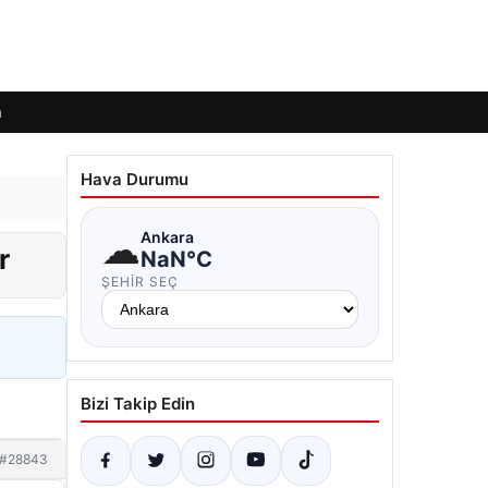
m
Hava Durumu
☁
Ankara
r
NaN°C
ŞEHIR SEÇ
Bizi Takip Edin
#28843