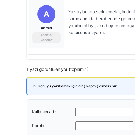
Yaz aylarında serinlemek için deni
A
sorunlarını da beraberinde getirebi
yapılan atlayışların boyun omurgası
admin
konusunda uyardı.
Anahtar
yönetici
1 yazı görüntüleniyor (toplam 1)
Bu konuyu yanıtlamak için giriş yapmış olmalısınız.
Kullanıcı adı:
Parola: