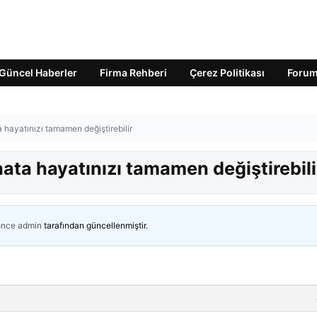
Güncel Haberler
Firma Rehberi
Çerez Politikası
Foru
 hayatınızı tamamen değiştirebilir
hata hayatınızı tamamen değiştirebili
önce
admin
tarafından güncellenmiştir.