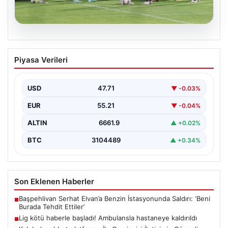
08.08.2026
Lig kötü haberle başladı! Ambulansla
Piyasa Verileri
hastaneye kaldırıldı
{ "title": "Lig Açılışında Üzücü Olay: Genç Oyuncu
Ambulansla Hastaneye Sevk Edildi", "content":
USD
47.71
▼ -0.03%
"Türkiye…
EUR
55.21
▼ -0.04%
ALTIN
6661.9
▲ +0.02%
BTC
3104489
▲ +0.34%
Son Eklenen Haberler
Başpehlivan Serhat Elvan’a Benzin İstasyonunda Saldırı: ‘Beni
■
Burada Tehdit Ettiler’
Lig kötü haberle başladı! Ambulansla hastaneye kaldırıldı
■