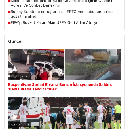
Kelebek sohbet platformu İle Çevrim içi İletişimin Güvenli
■
Adresi Ve Sohbet Deneyimi
Burkay Karatepe soruşturması. FETÖ mensubunun ablası
■
gözaltına alındı
FIFA’yı Boykot Kararı Alan UEFA Geri Adım Atmıyor
■
Güncel
09/08/2026
Başpehlivan Serhat Elvan’a Benzin İstasyonunda Saldırı:
‘Beni Burada Tehdit Ettiler’
08/08/2026