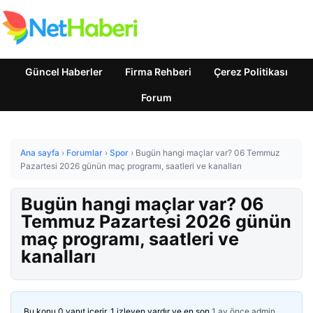
Güncel Haberler
Firma Rehberi
Çerez Politikası
Forum
Ana sayfa
›
Forumlar
›
Spor
›
Bugün hangi maçlar var? 06 Temmuz
Pazartesi 2026 günün maç programı, saatleri ve kanalları
Bugün hangi maçlar var? 06
Temmuz Pazartesi 2026 günün
maç programı, saatleri ve
kanalları
Bu konu 0 yanıt içerir, 1 izleyen vardır ve en son
1 ay önce
admin