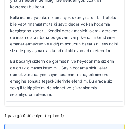
yıllardır estetik denildiğinde benden çok uzak bir
kavramdı bu konu…
Belki inanmayacaksınız ama çok uzun yıllardır bir botoks
bile yaptırmamıştım; ta ki saygıdeğer Volkan hocamla
karşılaşana kadar… Kendisi gerek mesleki olarak gerekse
de insan olarak bana bu güveni verip kendimi kendisine
emanet etmekten ve aldığım sonucun başarısını, sevincini
sizlerle paylaşmaktan kendimi alıkoyamadım efendim.
Bu başarıyı sizlerin de görmesini ve heyecanıma sizlerin
de ortak olmasını istedim… Sayın hocama sihirli eller
demek zorundayım sayın hocamın ilmine, bilimine ve
emeğine sonsuz teşekkürlerimle efendim. Bu arada siz
sevgili takipçilerimi de minnet ve şükranlarımla
selamlıyorum efendim.”
1 yazı görüntüleniyor (toplam 1)