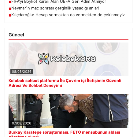
FIFA’yı Boykot Kararı Alan UEFA Geri Adım Atmıyor
■
Neymar’ın maç sonrası gerginlik yaşadığı anlar!
■
Kılıçdaroğlu: Hesap sormaktan da vermekten de çekinmeyiz
■
Güncel
08/08/2026
Kelebek sohbet platformu İle Çevrim içi İletişimin Güvenli
Adresi Ve Sohbet Deneyimi
07/08/2026
Burkay Karatepe soruşturması. FETÖ mensubunun ablası