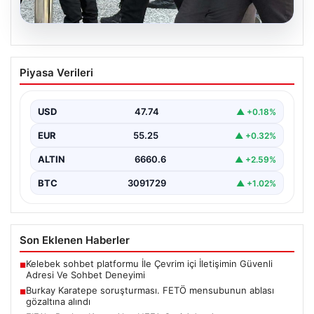
07.08.2026
Burkay Karatepe soruşturması. FETÖ
Piyasa Verileri
mensubunun ablası gözaltına alındı
USD
47.74
▲ +0.18%
EUR
55.25
▲ +0.32%
ALTIN
6660.6
▲ +2.59%
BTC
3091729
▲ +1.02%
Son Eklenen Haberler
Kelebek sohbet platformu İle Çevrim içi İletişimin Güvenli
■
Adresi Ve Sohbet Deneyimi
Burkay Karatepe soruşturması. FETÖ mensubunun ablası
■
gözaltına alındı