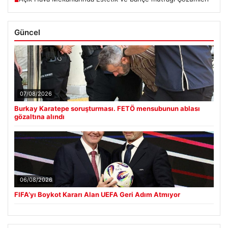
■
Güncel
07/08/2026
Burkay Karatepe soruşturması. FETÖ mensubunun ablası
gözaltına alındı
06/08/2026
FIFA’yı Boykot Kararı Alan UEFA Geri Adım Atmıyor