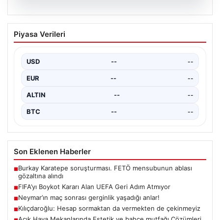
06.08.2026
FIFA’yı Boykot Kararı Alan UEFA Geri
Piyasa Verileri
Adım Atmıyor
Avrupa Futbol Federasyonları Birliği (UEFA), geçtiğimiz
günlerde gündeme gelen FIFA Başkanı Gianni
USD
--
--
Infantino'nun Dünya…
EUR
--
--
ALTIN
--
--
BTC
--
--
Son Eklenen Haberler
Burkay Karatepe soruşturması. FETÖ mensubunun ablası
■
gözaltına alındı
FIFA’yı Boykot Kararı Alan UEFA Geri Adım Atmıyor
■
Neymar’ın maç sonrası gerginlik yaşadığı anlar!
■
Kılıçdaroğlu: Hesap sormaktan da vermekten de çekinmeyiz
■
Açık Hava Mekanlarında Estetik ve bahçe mutfağı Çözümleri