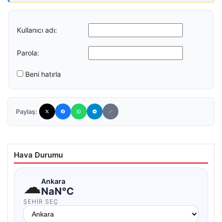
Kullanıcı adı:
Parola:
Beni hatırla
Paylaş:
Hava Durumu
☁
Ankara
NaN°C
ŞEHIR SEÇ