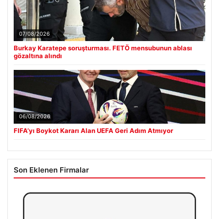
07/08/2026
Burkay Karatepe soruşturması. FETÖ mensubunun ablası
gözaltına alındı
06/08/2026
FIFA’yı Boykot Kararı Alan UEFA Geri Adım Atmıyor
Son Eklenen Firmalar