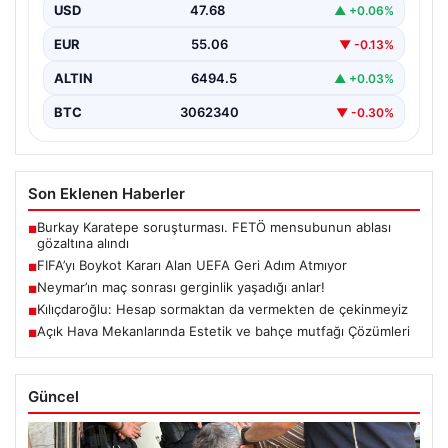
günlerde gündeme gelen FIFA Başkanı Gianni
USD
47.68
▲ +0.06%
Infantino'nun Dünya…
EUR
55.06
▼ -0.13%
ALTIN
6494.5
▲ +0.03%
BTC
3062340
▼ -0.30%
Son Eklenen Haberler
Burkay Karatepe soruşturması. FETÖ mensubunun ablası
■
gözaltına alındı
FIFA’yı Boykot Kararı Alan UEFA Geri Adım Atmıyor
■
Neymar’ın maç sonrası gerginlik yaşadığı anlar!
■
Kılıçdaroğlu: Hesap sormaktan da vermekten de çekinmeyiz
■
Açık Hava Mekanlarında Estetik ve bahçe mutfağı Çözümleri
■
Güncel