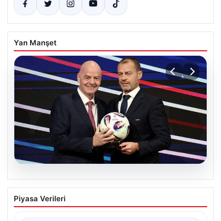
Yan Manşet
06.08.2026
FIFA’yı Boykot Kararı Alan UEFA Geri
Piyasa Verileri
Adım Atmıyor
Avrupa Futbol Federasyonları Birliği (UEFA), geçtiğimiz