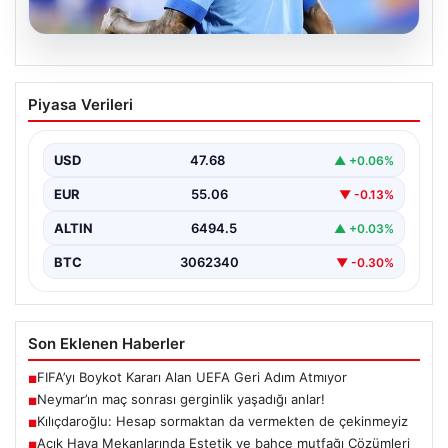
05.08.2026
Neymar’ın maç sonrası gerginlik
Piyasa Verileri
yaşadığı anlar!
USD
47.68
▲ +0.06%
EUR
55.06
▼ -0.13%
ALTIN
6494.5
▲ +0.03%
BTC
3062340
▼ -0.30%
Son Eklenen Haberler
FIFA’yı Boykot Kararı Alan UEFA Geri Adım Atmıyor
■
Neymar’ın maç sonrası gerginlik yaşadığı anlar!
■
Kılıçdaroğlu: Hesap sormaktan da vermekten de çekinmeyiz
■
Açık Hava Mekanlarında Estetik ve bahçe mutfağı Çözümleri
■