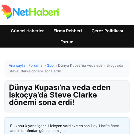
Güncel Haberler
Firma Rehberi
Çerez Politikası
Forum
Ana sayfa
›
Forumlar
›
Spor
›
Dünya Kupası’na veda eden İskoçya’da
Steve Clarke dönemi sona erdi!
Dünya Kupası’na veda eden
İskoçya’da Steve Clarke
dönemi sona erdi!
Bu konu 0 yanıt içerir, 1 izleyen vardır ve en son
1 ay 1 hafta önce
admin
tarafından güncellenmiştir.