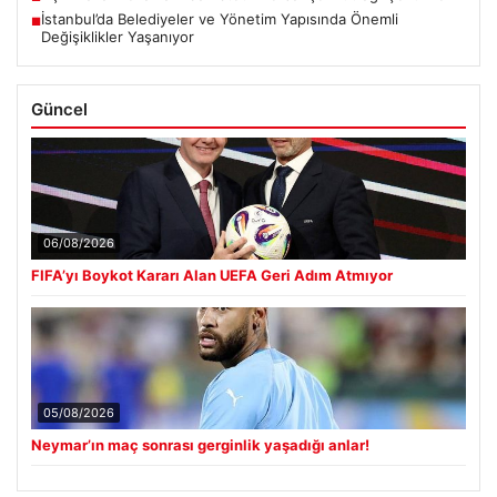
İstanbul’da Belediyeler ve Yönetim Yapısında Önemli
■
Değişiklikler Yaşanıyor
Güncel
06/08/2026
FIFA’yı Boykot Kararı Alan UEFA Geri Adım Atmıyor
05/08/2026
Neymar’ın maç sonrası gerginlik yaşadığı anlar!