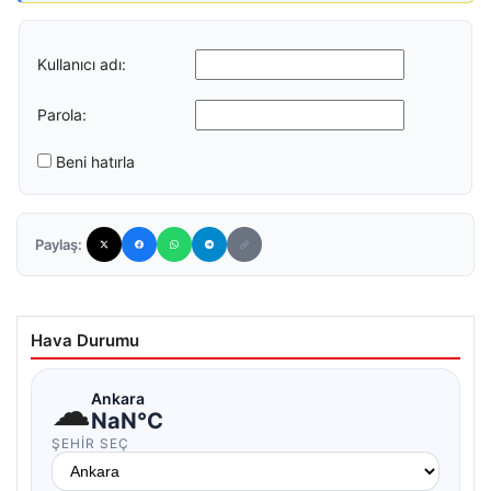
Kullanıcı adı:
Parola:
Beni hatırla
Paylaş:
Hava Durumu
☁
Ankara
NaN°C
ŞEHIR SEÇ