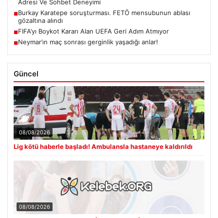
Adresi Ve Sohbet Deneyimi
Burkay Karatepe soruşturması. FETÖ mensubunun ablası
■
gözaltına alındı
FIFA’yı Boykot Kararı Alan UEFA Geri Adım Atmıyor
■
Neymar’ın maç sonrası gerginlik yaşadığı anlar!
■
Güncel
08/08/2026
Lig kötü haberle başladı! Ambulansla hastaneye kaldırıldı
08/08/2026