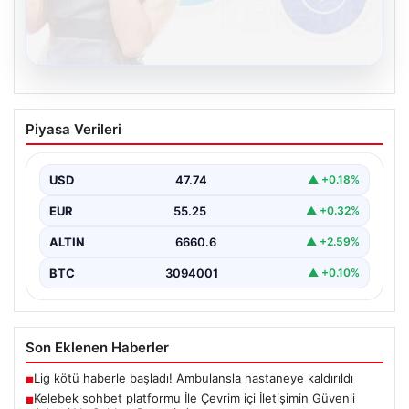
08.08.2026
Kelebek sohbet platformu İle Çevrim içi
Piyasa Verileri
İletişimin Güvenli Adresi Ve Sohbet
Deneyimi
USD
47.74
▲ +0.18%
Dijital ortamında kullanıcıların güvenli bir şekilde
bağlantı kurması büyük bir değer taşımaktadır. Halen
EUR
55.25
▲ +0.32%
birçok…
ALTIN
6660.6
▲ +2.59%
BTC
3094001
▲ +0.10%
Son Eklenen Haberler
Lig kötü haberle başladı! Ambulansla hastaneye kaldırıldı
■
Kelebek sohbet platformu İle Çevrim içi İletişimin Güvenli
■