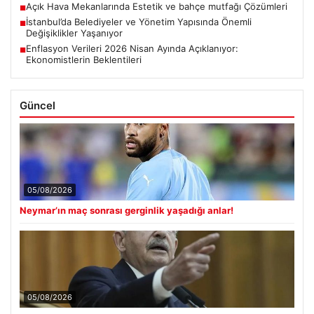
Açık Hava Mekanlarında Estetik ve bahçe mutfağı Çözümleri
■
İstanbul’da Belediyeler ve Yönetim Yapısında Önemli
■
Değişiklikler Yaşanıyor
Enflasyon Verileri 2026 Nisan Ayında Açıklanıyor:
■
Ekonomistlerin Beklentileri
Güncel
05/08/2026
Neymar’ın maç sonrası gerginlik yaşadığı anlar!
05/08/2026