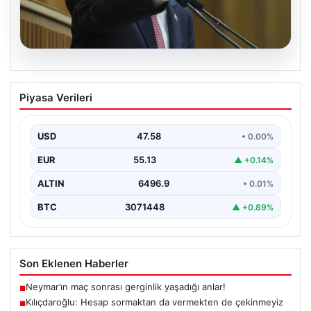
05.08.2026
Kılıçdaroğlu: Hesap sormaktan da
Piyasa Verileri
vermekten de çekinmeyiz
{"title": "Kılıçdaroğlu: Hesap sormaktan da vermekten
de çekinmeyiz", "content": "Cumhuriyet Halk Partisi
USD
47.58
• 0.00%
(CHP) Genel…
EUR
55.13
▲ +0.14%
ALTIN
6496.9
• 0.01%
BTC
3071448
▲ +0.89%
Son Eklenen Haberler
Neymar’ın maç sonrası gerginlik yaşadığı anlar!
■
Kılıçdaroğlu: Hesap sormaktan da vermekten de çekinmeyiz
■