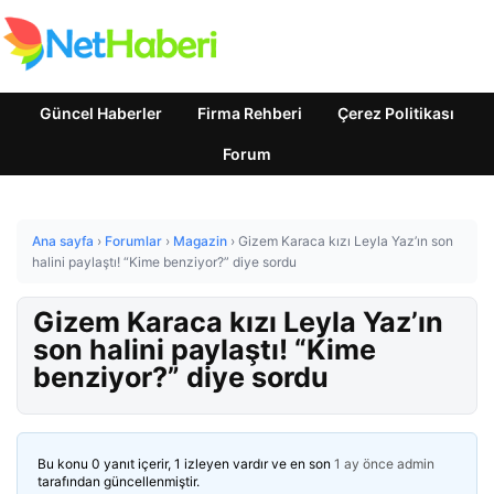
Güncel Haberler
Firma Rehberi
Çerez Politikası
Forum
Ana sayfa
›
Forumlar
›
Magazin
›
Gizem Karaca kızı Leyla Yaz’ın son
halini paylaştı! “Kime benziyor?” diye sordu
Gizem Karaca kızı Leyla Yaz’ın
son halini paylaştı! “Kime
benziyor?” diye sordu
Bu konu 0 yanıt içerir, 1 izleyen vardır ve en son
1 ay önce
admin
tarafından güncellenmiştir.