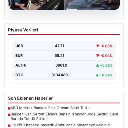
09.08.2026
Başpehlivan Serhat Elvan’a Benzin
Piyasa Verileri
İstasyonunda Saldırı: ‘Beni Burada
Tehdit Ettiler’
USD
47.71
▼ -0.03%
Ünlü başpehlivan Serhat Elvan, Samsun'da düzenlenen
geleneksel yağlı güreş organizasyonuna katılmak üzere
EUR
55.21
▼ -0.04%
seyahat ederken…
ALTIN
6661.9
▲ +0.02%
BTC
3104489
▲ +0.34%
Son Eklenen Haberler
ABD Merkez Bankası Faiz Oranını Sabit Tuttu
■
Başpehlivan Serhat Elvan’a Benzin İstasyonunda Saldırı: ‘Beni
■
Burada Tehdit Ettiler’
Lig kötü haberle başladı! Ambulansla hastaneye kaldırıldı
■