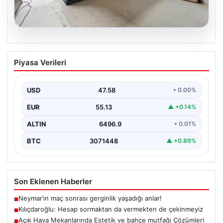
04.08.2026
Açık Hava Mekanlarında Estetik ve
Piyasa Verileri
bahçe mutfağı Çözümleri
Günümüz dünyasında bahçe yaşam alanları, konutların
en önemli bölümlerinden parçası durumuna ulaşmıştır.
USD
47.58
• 0.00%
Yeşille uyumlu…
EUR
55.13
▲ +0.14%
ALTIN
6496.9
• 0.01%
BTC
3071448
▲ +0.89%
Son Eklenen Haberler
Neymar’ın maç sonrası gerginlik yaşadığı anlar!
■
Kılıçdaroğlu: Hesap sormaktan da vermekten de çekinmeyiz
■
Açık Hava Mekanlarında Estetik ve bahçe mutfağı Çözümleri
■