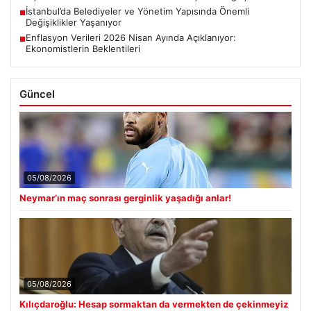
İstanbul’da Belediyeler ve Yönetim Yapısında Önemli
■
Değişiklikler Yaşanıyor
Enflasyon Verileri 2026 Nisan Ayında Açıklanıyor:
■
Ekonomistlerin Beklentileri
Güncel
05/08/2026
Neymar’ın maç sonrası gerginlik yaşadığı anlar!
05/08/2026
Kılıçdaroğlu: Hesap sormaktan da vermekten de çekinmeyiz