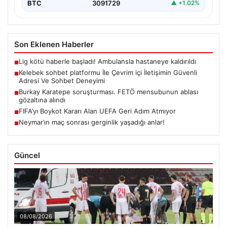
BTC
3091729
▲ +1.02%
Son Eklenen Haberler
Lig kötü haberle başladı! Ambulansla hastaneye kaldırıldı
■
Kelebek sohbet platformu İle Çevrim içi İletişimin Güvenli
■
Adresi Ve Sohbet Deneyimi
Burkay Karatepe soruşturması. FETÖ mensubunun ablası
■
gözaltına alındı
FIFA’yı Boykot Kararı Alan UEFA Geri Adım Atmıyor
■
Neymar’ın maç sonrası gerginlik yaşadığı anlar!
■
Güncel
08/08/2026