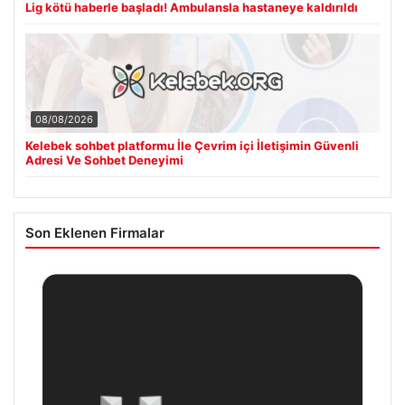
Lig kötü haberle başladı! Ambulansla hastaneye kaldırıldı
08/08/2026
Kelebek sohbet platformu İle Çevrim içi İletişimin Güvenli
Adresi Ve Sohbet Deneyimi
Son Eklenen Firmalar