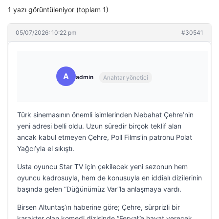
1 yazı görüntüleniyor (toplam 1)
05/07/2026: 10:22 pm
#30541
A
admin
Anahtar yönetici
Türk sinemasının önemli isimlerinden Nebahat Çehre’nin
yeni adresi belli oldu. Uzun süredir birçok teklif alan
ancak kabul etmeyen Çehre, Poll Films’in patronu Polat
Yağcı’yla el sıkıştı.
Usta oyuncu Star TV için çekilecek yeni sezonun hem
oyuncu kadrosuyla, hem de konusuyla en iddialı dizilerinin
başında gelen “Düğünümüz Var”la anlaşmaya vardı.
Birsen Altuntaş’ın haberine göre; Çehre, sürprizli bir
karakter olan komedi dizisinde “Feryal”e hayat verecek.