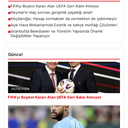
FIFA’yı Boykot Kararı Alan UEFA Geri Adım Atmıyor
■
Neymar’ın maç sonrası gerginlik yaşadığı anlar!
■
Kılıçdaroğlu: Hesap sormaktan da vermekten de çekinmeyiz
■
Açık Hava Mekanlarında Estetik ve bahçe mutfağı Çözümleri
■
İstanbul’da Belediyeler ve Yönetim Yapısında Önemli
■
Değişiklikler Yaşanıyor
Güncel
06/08/2026
FIFA’yı Boykot Kararı Alan UEFA Geri Adım Atmıyor