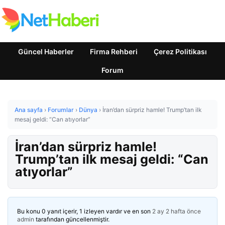
Güncel Haberler
Firma Rehberi
Çerez Politikası
Forum
Ana sayfa
›
Forumlar
›
Dünya
›
İran’dan sürpriz hamle! Trump’tan ilk
mesaj geldi: “Can atıyorlar”
İran’dan sürpriz hamle!
Trump’tan ilk mesaj geldi: “Can
atıyorlar”
Bu konu 0 yanıt içerir, 1 izleyen vardır ve en son
2 ay 2 hafta önce
admin
tarafından güncellenmiştir.