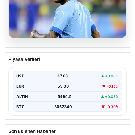
05.08.2026
Neymar’ın maç sonrası gerginlik
Piyasa Verileri
yaşadığı anlar!
USD
47.68
▲ +0.06%
EUR
55.06
▼ -0.13%
ALTIN
6494.5
▲ +0.03%
BTC
3062340
▼ -0.30%
Son Eklenen Haberler