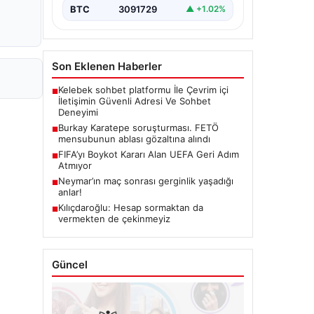
BTC
3091729
▲ +1.02%
Son Eklenen Haberler
Kelebek sohbet platformu İle Çevrim içi
■
İletişimin Güvenli Adresi Ve Sohbet
Deneyimi
Burkay Karatepe soruşturması. FETÖ
■
mensubunun ablası gözaltına alındı
FIFA’yı Boykot Kararı Alan UEFA Geri Adım
■
Atmıyor
Neymar’ın maç sonrası gerginlik yaşadığı
■
anlar!
Kılıçdaroğlu: Hesap sormaktan da
■
vermekten de çekinmeyiz
Güncel