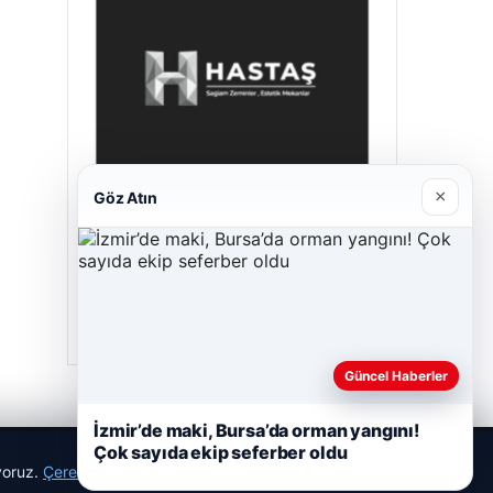
×
Göz Atın
Hastaş Beton
26/05/2026
Güncel Haberler
İzmir’de maki, Bursa’da orman yangını!
Çok sayıda ekip seferber oldu
ıyoruz.
Çerez Politikamız
Reddet
Kabul Et