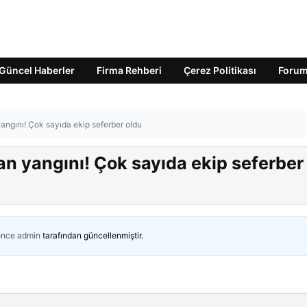
Güncel Haberler
Firma Rehberi
Çerez Politikası
Foru
yangını! Çok sayıda ekip seferber oldu
an yangını! Çok sayıda ekip seferber
önce
admin
tarafından güncellenmiştir.