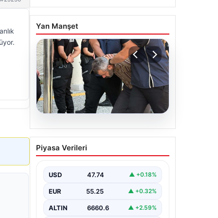
Yan Manşet
anlık
üyor.
07.08.2026
Burkay Karatepe
Piyasa Verileri
soruşturması. FETÖ
mensubunun ablası
gözaltına alındı
USD
47.74
▲ +0.18%
EUR
55.25
▲ +0.32%
ALTIN
6660.6
▲ +2.59%