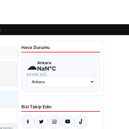
m
Hava Durumu
☁
Ankara
NaN°C
ŞEHIR SEÇ
Bizi Takip Edin
#29250