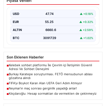
Piyasa Verileri
mensubunun ablası gözaltına alındı
USD
47.74
▲ +0.18%
EUR
55.25
▲ +0.32%
ALTIN
6660.6
▲ +2.59%
BTC
3091729
▲ +1.02%
Son Eklenen Haberler
Kelebek sohbet platformu İle Çevrim içi İletişimin Güvenli
■
Adresi Ve Sohbet Deneyimi
Burkay Karatepe soruşturması. FETÖ mensubunun ablası
■
gözaltına alındı
FIFA’yı Boykot Kararı Alan UEFA Geri Adım Atmıyor
■
Neymar’ın maç sonrası gerginlik yaşadığı anlar!
■
Kılıçdaroğlu: Hesap sormaktan da vermekten de çekinmeyiz
■