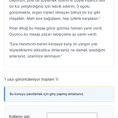
biliyorum, yine de söylemek isterim ki böyle insancıl tatlı
bir kız yetiştirdiğiniz için tebrik ederim, 0 egolu
görünmekte, ergen tripleri olmayan bilinçli bir kız gibi
maşallah. Allah size bağışlasın, hep iyilerle karşılasın.”
Pınar Altuğ bu mesajı görür görmez hemen yanıt verdi.
Oyuncu bu mesajı yazan takipçisine şu yanıtı verdi:
“Esra Hanımcım benim kimseye karşı ön yargım yok
söylediklerimi dikkatlice dinlerseniz ne demek istediğimi
anlarsınız, üzerinize alınmayın.”
1 yazı görüntüleniyor (toplam 1)
Bu konuyu yanıtlamak için giriş yapmış olmalısınız.
Kullanıcı adı: