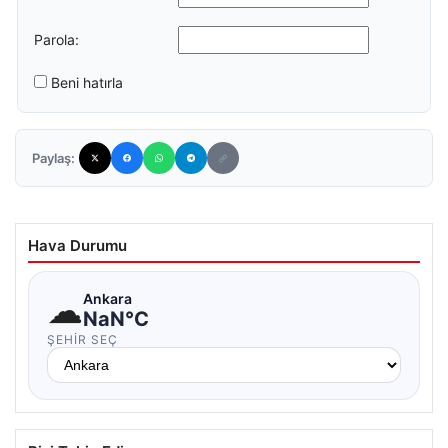
Parola:
Beni hatırla
Paylaş:
Hava Durumu
☁
Ankara
NaN°C
ŞEHIR SEÇ