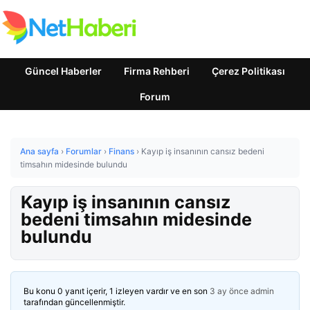
Güncel Haberler
Firma Rehberi
Çerez Politikası
Forum
Ana sayfa
›
Forumlar
›
Finans
›
Kayıp iş insanının cansız bedeni
timsahın midesinde bulundu
Kayıp iş insanının cansız
bedeni timsahın midesinde
bulundu
Bu konu 0 yanıt içerir, 1 izleyen vardır ve en son
3 ay önce
admin
tarafından güncellenmiştir.