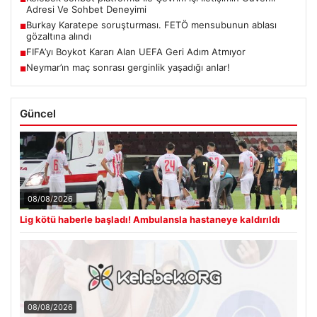
Adresi Ve Sohbet Deneyimi
Burkay Karatepe soruşturması. FETÖ mensubunun ablası
■
gözaltına alındı
FIFA’yı Boykot Kararı Alan UEFA Geri Adım Atmıyor
■
Neymar’ın maç sonrası gerginlik yaşadığı anlar!
■
Güncel
08/08/2026
Lig kötü haberle başladı! Ambulansla hastaneye kaldırıldı
08/08/2026