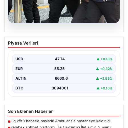
07.08.2026
Burkay Karatepe soruşturması. FETÖ
Piyasa Verileri
mensubunun ablası gözaltına alındı
USD
47.74
▲ +0.18%
EUR
55.25
▲ +0.32%
ALTIN
6660.6
▲ +2.59%
BTC
3094001
▲ +0.10%
Son Eklenen Haberler
Lig kötü haberle başladı! Ambulansla hastaneye kaldırıldı
■
Kelebek sohbet platformu İle Çevrim içi İletişimin Güvenli
■